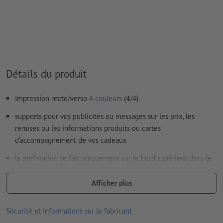
Les
commentaires
sont supprimés et ne seront ainsi pas
imprimés
Le contenu des
champs de formulaire
sera imprimé
Détails du produit
Comment créer correctement des fichiers d'impression?
Impression recto/verso
4 couleurs
(4/4)
supports pour vos publicités ou messages sur les prix, les
remises ou les informations produits ou cartes
d’accompagnement de vos cadeaux
la perforation se fait uniquement sur le bord supérieur dans le
sens de la lecture
Afficher plus
les produits imprimés sur du papier recyclé sont neutres pour le
climat, sans supplément de prix –
plus d’informations
Sécurité et informations sur le fabricant