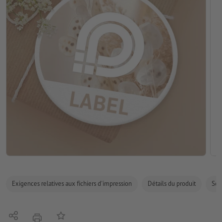
Exigences relatives aux fichiers d'impression
Détails du produit
Sécu
Partager
Ajouter à liste d'article
imprimer