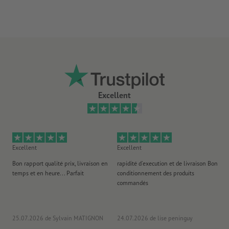
Excellent
Excellent
Excellent
Ex
Bon rapport qualité prix, livraison en
rapidité d'execution et de livraison Bon
Au 
temps et en heure... Parfait
conditionnement des produits
po
commandés
ag
J'y
25.07.2026
de Sylvain MATIGNON
24.07.2026
de lise peninguy
22