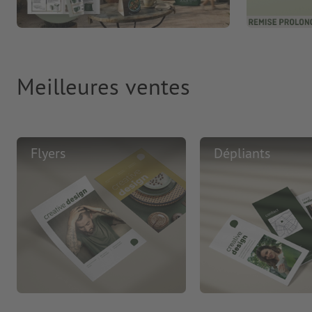
Meilleures ventes
Flyers
Dépliants