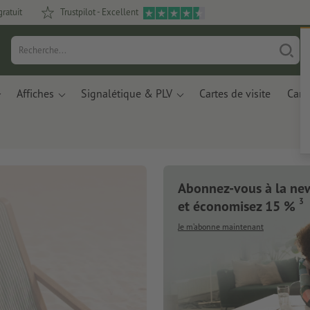
gratuit
Trustpilot - Excellent
Affiches
Signalétique & PLV
Cartes de visite
Carte
Abonnez-vous à la new
rnets de notes
3
et économisez 15 %
Je m’abonne maintenant
 à base de résidus de
astiques recyclés.