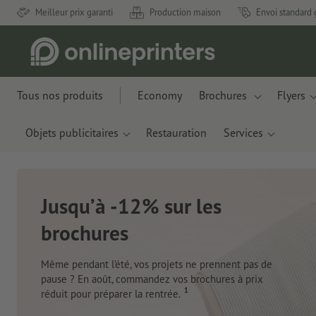
Meilleur prix garanti
Production maison
Envoi standard 
Tous nos produits
Economy
Brochures
Flyers
Objets publicitaires
Restauration
Services
Nouveau : Ca
Des matériaux innovants
pommes et de déchets pl
Je commande