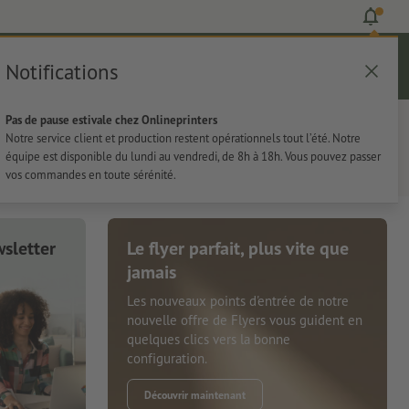
Notifications
Se connecter
Aide
Liste d'articles
Panier
Pas de pause estivale chez Onlineprinters
rie
Papeterie
Autocollants
Notre service client et production restent opérationnels tout l’été. Notre
équipe est disponible du lundi au vendredi, de 8h à 18h. Vous pouvez passer
vos commandes en toute sérénité.
sletter
Le flyer parfait, plus vite que
jamais
Les nouveaux points d'entrée de notre
nouvelle offre de Flyers vous guident en
quelques clics vers la bonne
configuration.
Découvrir maintenant