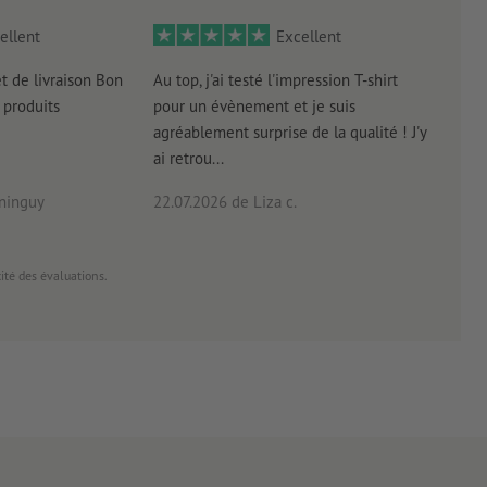
ellent
Excellent
et de livraison Bon
Au top, j'ai testé l'impression T-shirt
l'in
produits
pour un évènement et je suis
intui
agréablement surprise de la qualité ! J'y
réal
ai retrou...
arriv
ninguy
22.07.2026
de Liza c.
16.0
cité des évaluations.