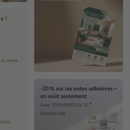
e !
n le même
-20 % sur les notes adhésives –
en août seulement
4
Code: STICKYNOTES26-20
J’active mon code
sfaits