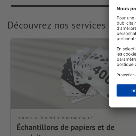
Découvrez nos services
Trouver facilement le bon matériau ?
Échantillons de papiers et de