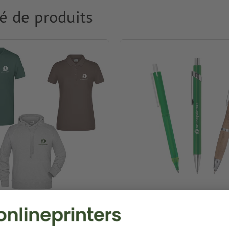
é de produits
ment & Textiles
Stylos publicitaires