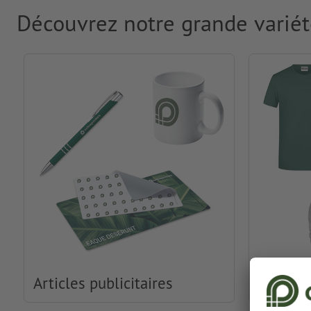
Découvrez notre grande variét
Articles publicitaires
Habille