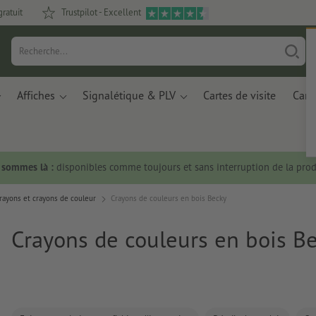
gratuit
Trustpilot - Excellent
Affiches
Signalétique & PLV
Cartes de visite
Carte
s sommes là :
disponibles comme toujours et sans interruption de la prod
rayons et crayons de couleur
Crayons de couleurs en bois Becky
Crayons de couleurs en bois B