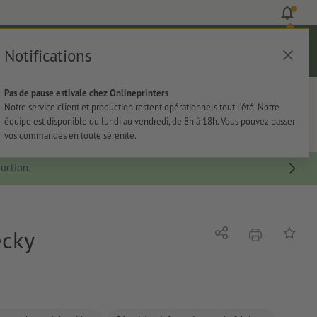
Notifications
Se connecter
Aide
Liste d'articles
Panier
Pas de pause estivale chez Onlineprinters
rie
Papeterie
Autocollants
Notre service client et production restent opérationnels tout l’été. Notre
équipe est disponible du lundi au vendredi, de 8h à 18h. Vous pouvez passer
vos commandes en toute sérénité.
uction.
ecky
imprimer
Partager
Ajouter 