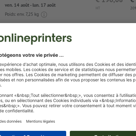
ven. 14 août - lun. 17 août
HT
20%
Poids: env.
7,25 kg
Exigences relatives aux fichiers d'impressio
de couleurs en bois Becky
Format de données
(incl. 0 mm fond perdu) : 5 x 1,5 cm
Le PDF « prêt à l’impression » ne peut contenir que des ve
images et modèles JPEG ou TIFF ne conviennent pas
Une ou deux
couleurs spéciales
peuvent être sélectionnées
couleurs de motif.
Nommez les champs de couleurs avec la couleur cible de 
couleur Pantone FORMULA GUIDE Solid Coated (p. ex. « 
C »).