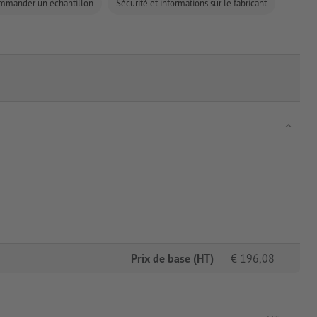
mmander un échantillon
Sécurité et informations sur le fabricant
Prix de base (HT)
€
196,08