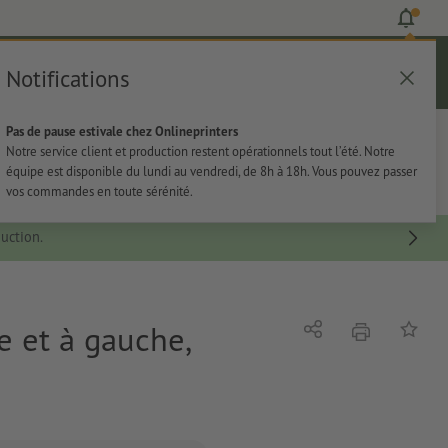
Notifications
Se connecter
Aide
Liste d'articles
Panier
Pas de pause estivale chez Onlineprinters
rie
Papeterie
Autocollants
Notre service client et production restent opérationnels tout l’été. Notre
équipe est disponible du lundi au vendredi, de 8h à 18h. Vous pouvez passer
vos commandes en toute sérénité.
uction.
e et à gauche,
imprimer
Partager
Ajouter 