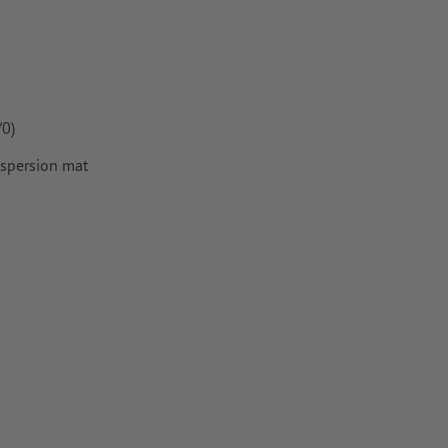
iers couchés,
 couchés
/0)
rimés
ispersion mat