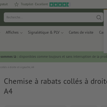
gratuit
Trustpilot - Excellent
Affiches
Signalétique & PLV
Cartes de visite
Carte
s sommes là :
disponibles comme toujours et sans interruption de la prod
collés à droite et à gauche, A4
Chemise à rabats collés à droit
A4