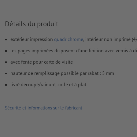
Mode couleur :
CMJN, FOGRA51 (PSO Coated v3) pour les pap
FOGRA52 (PSO Uncoated v3 FOGRA52) pour les papiers non
Détails du produit
Nous ne vérifions pas les
fautes d'orthographe et de syntaxe
Nous ne vérifions pas les
réglages de surimpression
extérieur impression
quadrichrome
, intérieur non imprimé (4
Les
commentaires
sont supprimés et ne seront ainsi pas imp
les pages imprimées disposent d'une finition avec vernis à d
Le contenu des
champs de formulaire
sera imprimé
avec fente pour carte de visite
hauteur de remplissage possible par rabat : 5 mm
Comment créer correctement des fichiers d'impression?
livré découpé/rainuré, collé et à plat
Sécurité et informations sur le fabricant