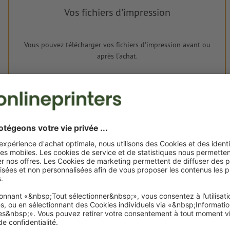
Vos fichiers d'impression
Vous pouvez télécharger vos fichiers d'impression avant ou
après l'achat.
Je dépose mes fichiers
Livraison approx. :
€ 430,32
€
mar. 25 août - mer. 26 août
HT
20%
Poids: env.
4,7 kg