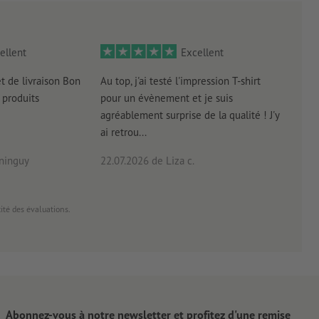
ellent
Excellent
et de livraison Bon
Au top, j'ai testé l'impression T-shirt
l'in
produits
pour un évènement et je suis
intui
agréablement surprise de la qualité ! J'y
réal
ai retrou...
arriv
ninguy
22.07.2026
de Liza c.
16.0
cité des évaluations.
Abonnez-vous à notre newsletter et profitez d'une remise