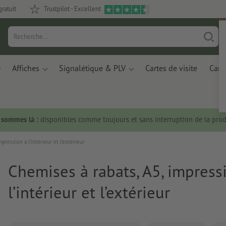
gratuit
Trustpilot - Excellent
Affiches
Signalétique & PLV
Cartes de visite
Carte
s sommes là :
disponibles comme toujours et sans interruption de la prod
pression à l’intérieur et l’extérieur
Chemises à rabats, A5, impress
l’intérieur et l’extérieur