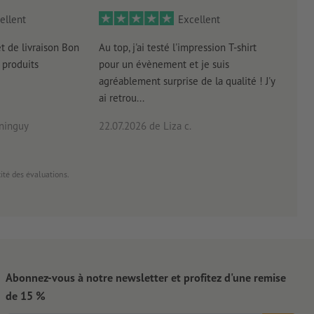
ellent
Excellent
et de livraison Bon
Au top, j'ai testé l'impression T-shirt
l'in
produits
pour un évènement et je suis
intui
agréablement surprise de la qualité ! J'y
réal
ai retrou...
arriv
ninguy
22.07.2026
de Liza c.
16.0
cité des évaluations.
Abonnez-vous à notre newsletter et profitez d'une remise
de 15 %