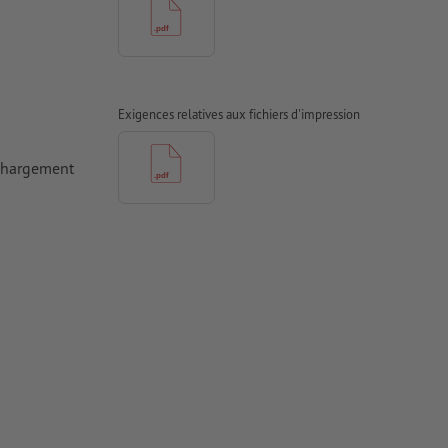
Exigences relatives aux fichiers d'impression
échargement
otre contour
 vernis 3D,
signation
antes à une