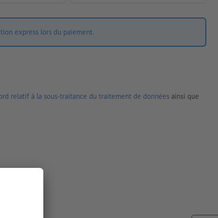
ition express lors du paiement.
rd relatif à la sous-traitance du traitement de données
ainsi que