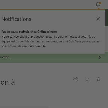
Notifications
Se connecter
Aide
Liste d'articles
Panier
Pas de pause estivale chez Onlineprinters
rie
Papeterie
Autocollants
Notre service client et production restent opérationnels tout l’été. Notre
équipe est disponible du lundi au vendredi, de 8h à 18h. Vous pouvez passer
vos commandes en toute sérénité.
uction.
ion à
imprimer
Partager
Ajouter 