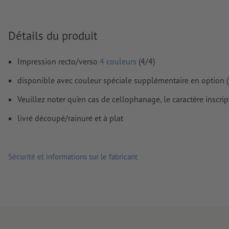
Les polices de caractères
doivent être incorporées ou les tex
être vectorisés
Détails du produit
Mode couleur :
CMJN, FOGRA51 (PSO Coated v3) pour les pap
FOGRA52 (PSO Uncoated v3 FOGRA52) pour les papiers non
Impression recto/verso
4 couleurs
(4/4)
Nous ne vérifions pas les
fautes d'orthographe et de syntaxe
disponible avec couleur spéciale supplémentaire en option (
Nous ne vérifions pas les
réglages de surimpression
Veuillez noter qu’en cas de cellophanage, le caractère inscript
Les
commentaires
sont supprimés et ne seront ainsi pas imp
livré découpé/rainuré et à plat
Le contenu des
champs de formulaire
sera imprimé
Sécurité et informations sur le fabricant
Comment créer correctement des fichiers d'impression?