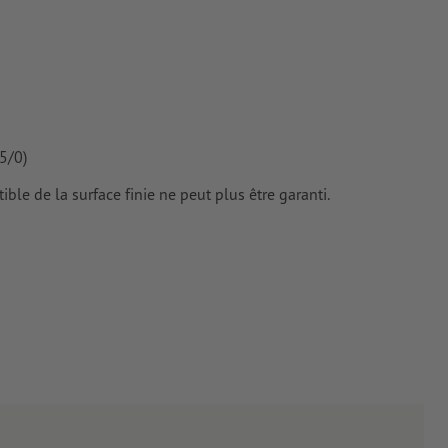
tes doivent
iers couchés,
 couchés
5/0)
ible de la surface finie ne peut plus être garanti.
rimés