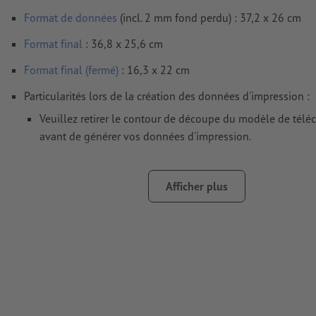
Format de données
(incl. 2 mm fond perdu) : 37,2 x 26 cm
Format
final
: 36,8 x 25,6 cm
Format final (fermé)
: 16,3 x 22 cm
Particularités lors de la création des données d'impression :
Veuillez retirer le contour de découpe du modèle de tél
avant de générer vos données d'impression.
Merci de nous préciser comment vous souhaitez obtenir v
de découpe dans un second fichier (fichier d’aperçu).
Afficher plus
Dans le cas d’une
finition partielle
comme un vernis UV ou un
un champ de couleur distinct doit être enregistré avec la dé
requise dans le fichier de données d’impression.
Résolution:
300 dpi
Prévoir 2 mm
de fond perdu
, placer les informations import
distance de min. 4 mm du format final