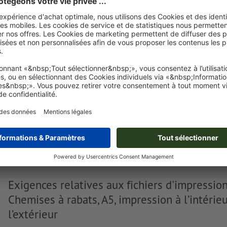
après l'achat.
Je dépose mes fichiers
Livraison approx. :
€ 135,96
€
lun. 17 août - mar. 18 août
HT
20%
Poids: env.
2,4 kg
Exigences relatives aux fichiers d'impressio
Chemises à rabats, A5, impression à l’intérieu
l’extérieur