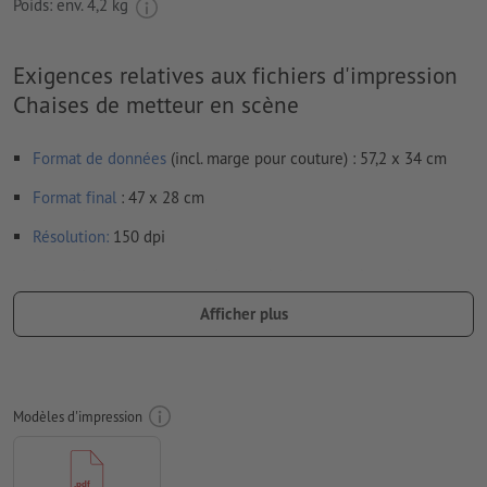
Poids: env.
4,2 kg
Exigences relatives aux fichiers d'impression
Chaises de metteur en scène
Format de données
(incl. marge pour couture) : 57,2 x 34 cm
Format
final
: 47 x 28 cm
Résolution:
150 dpi
Les polices de caractères
doivent être incorporées ou les textes
doivent être vectorisés
Afficher plus
Mode couleur :
CMJN, FOGRA51 (PSO Coated v3)
Nous ne vérifions pas les
fautes d'orthographe et de syntaxe
Modèles d'impression
Nous ne vérifions pas les
réglages de surimpression
Les
commentaires
sont supprimés et ne seront ainsi pas
imprimés