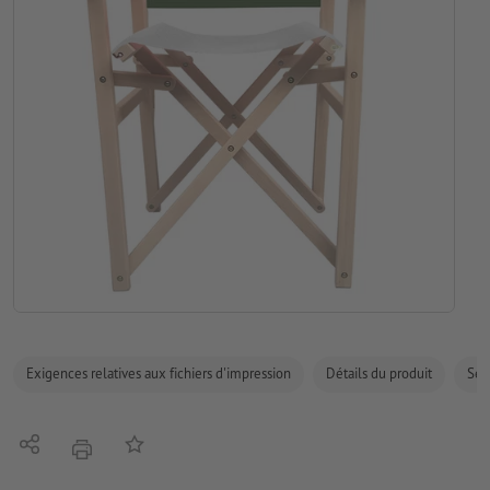
Exigences relatives aux fichiers d'impression
Détails du produit
Sécu
Partager
Ajouter à liste d'article
imprimer