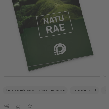
Exigences relatives aux fichiers d'impression
Détails du produit
Sécu
Partager
Ajouter à liste d'article
imprimer