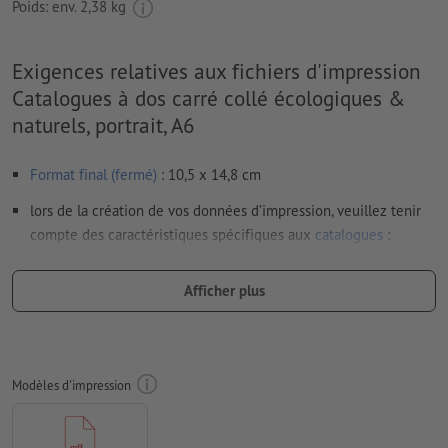
Poids: env.
2,38 kg
Exigences relatives aux fichiers d'impression
Catalogues à dos carré collé écologiques &
naturels, portrait, A6
Format final (fermé)
: 10,5 x 14,8 cm
lors de la création de vos données d’impression, veuillez tenir
compte des caractéristiques spécifiques aux
catalogues
:
agencement des pages partie interne : veuillez exporter des
pages simples et consécutives dans un fichier PDF
Afficher plus
agencement des pages couverture : veuillez créer la
couverture et l’exporter sous forme de pages doubles
(largeur du dos comprise)
Modèles d'impression
Résolution:
300 dpi
Prévoir 2 mm
de fond perdu
, placer les informations