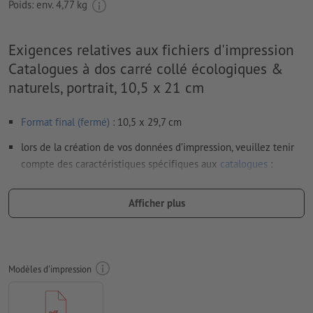
Poids: env.
4,77 kg
Exigences relatives aux fichiers d'impression
Catalogues à dos carré collé écologiques &
naturels, portrait, 10,5 x 21 cm
Format final (fermé)
: 10,5 x 29,7 cm
lors de la création de vos données d’impression, veuillez tenir
compte des caractéristiques spécifiques aux
catalogues
:
agencement des pages partie interne : veuillez exporter des
pages simples et consécutives dans un fichier PDF
Afficher plus
agencement des pages couverture : veuillez créer la
couverture et l’exporter sous forme de pages doubles
(largeur du dos comprise)
Modèles d'impression
Résolution:
300 dpi
Prévoir 2 mm
de fond perdu
, placer les informations