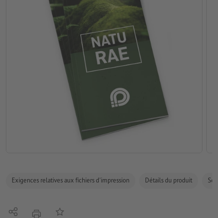
Exigences relatives aux fichiers d'impression
Détails du produit
Sécu
Partager
Ajouter à liste d'article
imprimer