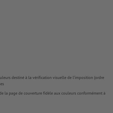
antes à une
tes doivent
 pour les
rimés
eurs destiné à la vérification visuelle de l’imposition (ordre
ges
de la page de couverture fidèle aux couleurs conformément à