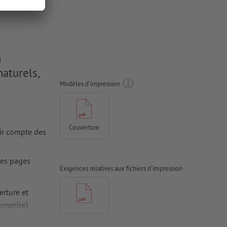
n
aturels,
Modèles d'impression
Couverture
nir compte des
des pages
Exigences relatives aux fichiers d'impression
erture et
omprise)