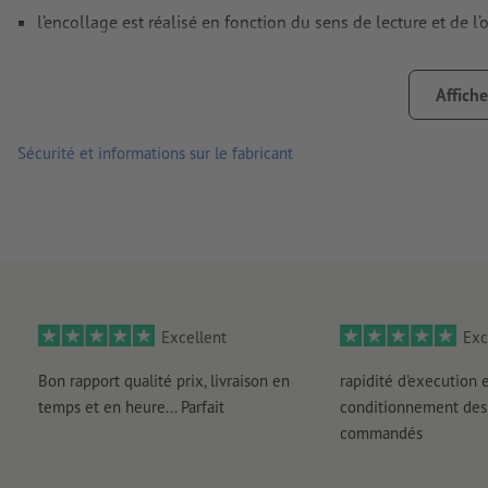
l’encollage est réalisé en fonction du sens de lecture et de l
la perforation est réalisée en fonction du sens de lecture et 
Affiche
Remarque :
la perforation en option est réalisée conformém
les produits imprimés sur du papier recyclé sont neutres pou
Sécurité et informations sur le fabricant
Excellent
Exc
Bon rapport qualité prix, livraison en
rapidité d'execution 
temps et en heure... Parfait
conditionnement des 
commandés