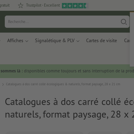
gratuit
Trustpilot - Excellent
Affiches
Signalétique & PLV
Cartes de visite
Carte
s sommes là :
disponibles comme toujours et sans interruption de la prod
Catalogues à dos carré collé écologiques & naturels, format paysage, 28 x 21 cm
Catalogues à dos carré collé é
naturels, format paysage, 28 x