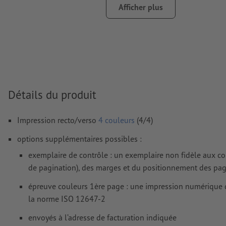
Afficher plus
Prévoir 2 mm
de fond perdu
, placer les informations import
distance de min. 5 mm du format final
Les polices de caractères
doivent être incorporées ou les tex
être vectorisés
Mode couleur :
CMJN, FOGRA52 (PSO Uncoated v3 FOGRA52)
papiers non couchés
Détails du produit
Nous ne vérifions pas les
fautes d'orthographe et de syntaxe
Impression recto/verso
4 couleurs
(4/4)
Nous ne vérifions pas les
réglages de surimpression
options supplémentaires possibles :
Les
commentaires
sont supprimés et ne seront ainsi pas imp
exemplaire de contrôle : un exemplaire non fidèle aux coul
Le contenu des
champs de formulaire
sera imprimé
de pagination), des marges et du positionnement des pa
Épaisseur du dos: 4 mm
épreuve couleurs 1ère page : une impression numérique 
la norme ISO 12647-2
Comment créer correctement des fichiers d'impression?
envoyés à l’adresse de facturation indiquée