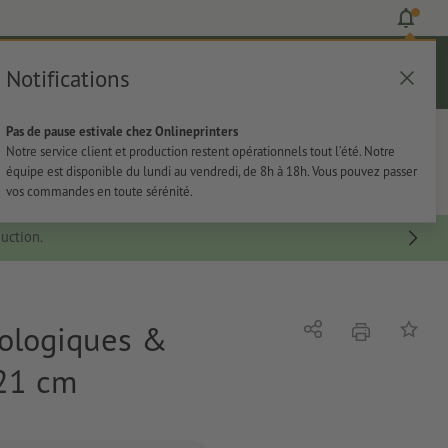
Notifications
Se connecter
Aide
Liste d'articles
Panier
Pas de pause estivale chez Onlineprinters
rie
Papeterie
Autocollants
Notre service client et production restent opérationnels tout l’été. Notre
équipe est disponible du lundi au vendredi, de 8h à 18h. Vous pouvez passer
vos commandes en toute sérénité.
uction.
cologiques &
imprimer
Partager
Ajouter 
 21 cm