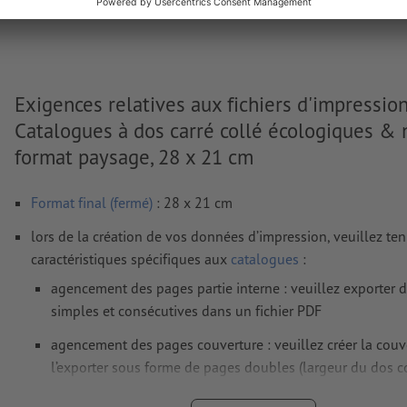
Poids: env.
9 kg
Exigences relatives aux fichiers d'impressio
Catalogues à dos carré collé écologiques & n
format paysage, 28 x 21 cm
Format final (fermé)
: 28 x 21 cm
lors de la création de vos données d’impression, veuillez te
caractéristiques spécifiques aux
catalogues
:
agencement des pages partie interne : veuillez exporter 
simples et consécutives dans un fichier PDF
agencement des pages couverture : veuillez créer la couv
l’exporter sous forme de pages doubles (largeur du dos c
Résolution:
300 dpi