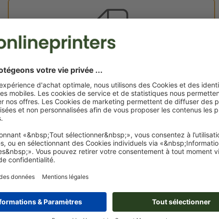
Vos fichiers d'impression
Vous pouvez télécharger vos fichiers d'impression avant ou
après l'achat.
Je dépose mes fichiers
Livraison approx. :
€ 438,49
€
ven. 14 août - lun. 17 août
HT
20%