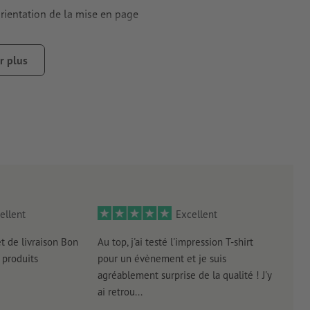
’orientation de la mise en page
de l’orientation de la mise en page
r plus
ent à la norme DIN (ISO 838).
r le climat, sans supplément de prix –
plus d’informations
ellent
Excellent
et de livraison Bon
Au top, j'ai testé l'impression T-shirt
l'in
produits
pour un évènement et je suis
intui
agréablement surprise de la qualité ! J'y
réal
ai retrou...
arriv