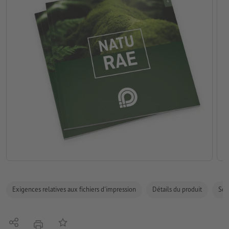
Exigences relatives aux fichiers d'impression
Détails du produit
Sécu
Partager
Ajouter à liste d'article
imprimer