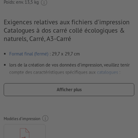
Poids: env.
13,5 kg
Exigences relatives aux fichiers d'impression
Catalogues à dos carré collé écologiques &
naturels, Carré, A3-Carré
Format final (fermé)
: 29,7 x 29,7 cm
lors de la création de vos données d’impression, veuillez tenir
compte des caractéristiques spécifiques aux
catalogues
:
agencement des pages partie interne : veuillez exporter des
pages simples et consécutives dans un fichier PDF
Afficher plus
agencement des pages couverture : veuillez créer la
couverture et l’exporter sous forme de pages doubles
(largeur du dos comprise)
Modèles d'impression
Résolution:
300 dpi
Prévoir 2 mm
de fond perdu
, placer les informations