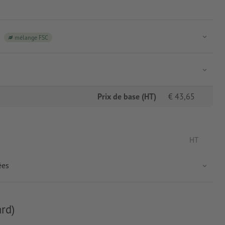
mélange FSC
Prix de base (HT)
€
43,65
HT
ées
rd)