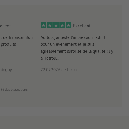
ellent
Excellent
et de livraison Bon
Au top, j'ai testé l'impression T-shirt
l'in
produits
pour un évènement et je suis
intui
agréablement surprise de la qualité ! J'y
réal
ai retrou...
arriv
ninguy
22.07.2026
de Liza c.
16.0
cité des évaluations.