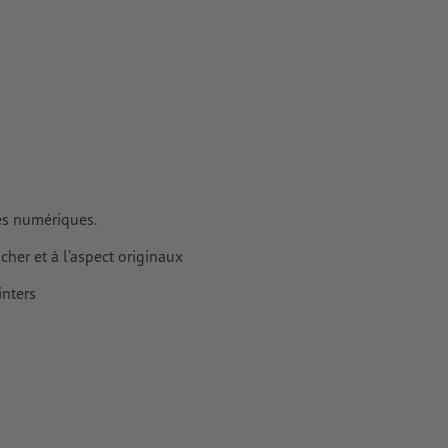
 couchés
rimés
es numériques.
her et à l’aspect originaux
nters