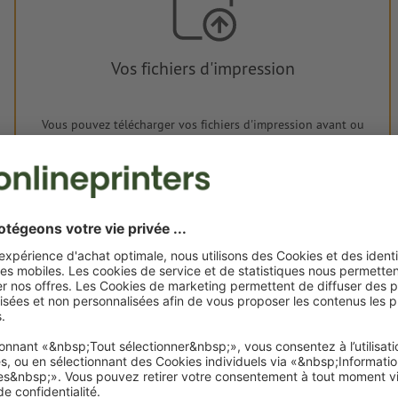
Vos fichiers d'impression
Vous pouvez télécharger vos fichiers d'impression avant ou
après l'achat.
Je dépose mes fichiers
Livraison approx. :
€ 43,65
ven. 14 août - lun. 17 août
HT
2
Poids: env.
17,8 g