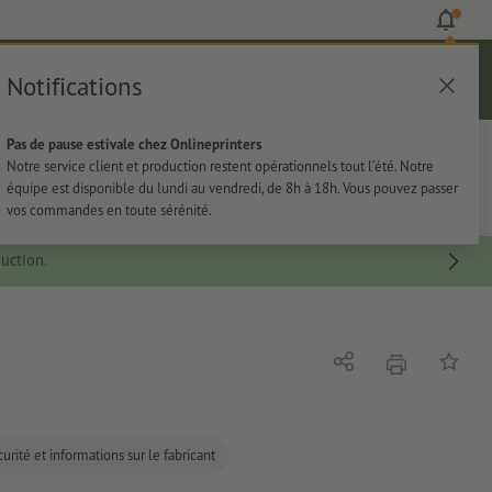
Notifications
Se connecter
Aide
Liste d'articles
Panier
Pas de pause estivale chez Onlineprinters
rie
Papeterie
Autocollants
Notre service client et production restent opérationnels tout l’été. Notre
équipe est disponible du lundi au vendredi, de 8h à 18h. Vous pouvez passer
vos commandes en toute sérénité.
uction.
imprimer
Partager
Ajouter 
urité et informations sur le fabricant