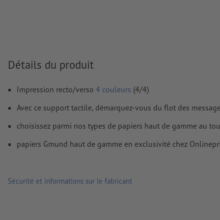
FOGRA52 (PSO Uncoated v3 FOGRA52) pour les papiers non
Nous ne vérifions pas les
fautes d'orthographe et de syntaxe
Nous ne vérifions pas les
réglages de surimpression
Les
commentaires
sont supprimés et ne seront ainsi pas imp
Détails du produit
Le contenu des
champs de formulaire
sera imprimé
Impression recto/verso
4 couleurs
(4/4)
Comment créer correctement des fichiers d'impression?
Avec ce support tactile, démarquez-vous du flot des messag
choisissez parmi nos types de papiers haut de gamme au touc
papiers Gmund haut de gamme en exclusivité chez Onlinepri
Sécurité et informations sur le fabricant