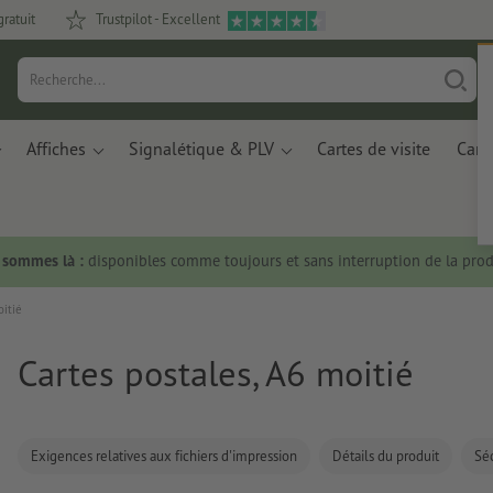
gratuit
Trustpilot - Excellent
Affiches
Signalétique & PLV
Cartes de visite
Carte
s sommes là :
disponibles comme toujours et sans interruption de la prod
oitié
Cartes postales, A6 moitié
Exigences relatives aux fichiers d'impression
Détails du produit
Séc