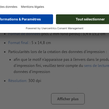
Exigences relatives aux fichiers d'impressio
postales, A6 moitié
Format de données
(incl. 2 mm fond perdu) : 5,4 x 15,2 cm
Format
final
: 5 x 14,8 cm
Particularités lors de la création des données d'impression :
afin que le motif n’apparaisse pas à l’envers dans le produ
d'impression fini, veuillez tenir compte du
sens de lectur
données d’impression
Résolution:
300 dpi
Prévoir 2 mm
de fond perdu
, placer les informations import
distance de min. 4 mm du format final
Afficher plus
Mode couleur :
CMJN, FOGRA51 (PSO Coated v3) pour les pap