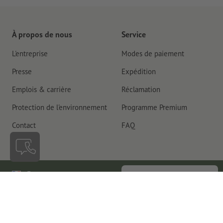
À propos de nous
Service
L'entreprise
Modes de paiement
Presse
Expédition
Emplois & carrière
Réclamation
Protection de l'environnement
Programme Premium
Contact
FAQ
France
Rétractation du contrat