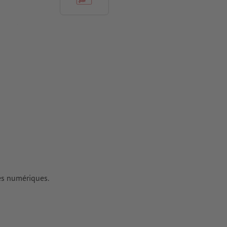
antes à une
tes doivent
iers couchés,
 couchés
rimés
es numériques.