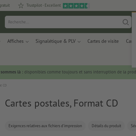
gratuit
Trustpilot - Excellent
Affiches
Signalétique & PLV
Cartes de visite
Carte
s sommes là :
disponibles comme toujours et sans interruption de la prod
at CD
Cartes postales, Format CD
Exigences relatives aux fichiers d'impression
Détails du produit
Séc