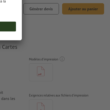
€ 30,68
Générer devis
Ajouter au panier
0% TVA incl.
n Cartes
Modèles d'impression
it
Exigences relatives aux fichiers d'impression
e
dans les