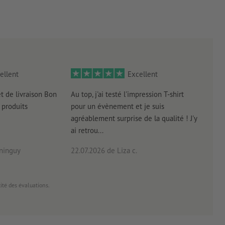
ellent
Excellent
et de livraison Bon
Au top, j'ai testé l'impression T-shirt
l'in
produits
pour un évènement et je suis
intui
agréablement surprise de la qualité ! J'y
réal
ai retrou...
arriv
ninguy
22.07.2026
de Liza c.
16.0
cité des évaluations.