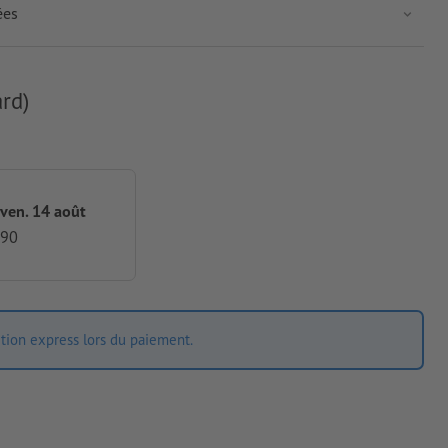
ées
rd)
 ven. 14 août
,90
ition express lors du paiement.