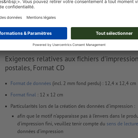
Livraison approx. :
€ 25,57
lun. 17 août - mar. 18 août
HT
2
Poids: env.
38,9 g
Exigences relatives aux fichiers d'impressio
postales, Format CD
Format de données
(incl. 2 mm fond perdu) : 12,4 x 12,4 cm
Format
final
: 12 x 12 cm
Particularités lors de la création des données d'impression :
afin que le motif n’apparaisse pas à l’envers dans le produ
d'impression fini, veuillez tenir compte du
sens de lectur
données d’impression