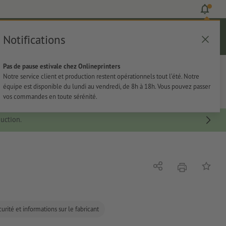
Notifications
Se connecter
Aide
Liste d'articles
Panier
Pas de pause estivale chez Onlineprinters
rie
Papeterie
Autocollants
Notre service client et production restent opérationnels tout l’été. Notre
équipe est disponible du lundi au vendredi, de 8h à 18h. Vous pouvez passer
vos commandes en toute sérénité.
uction.
imprimer
Partager
Ajouter 
urité et informations sur le fabricant