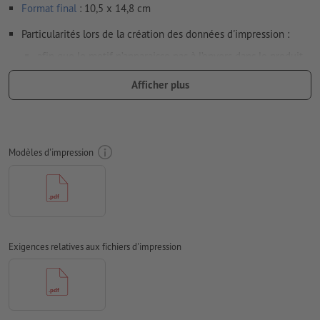
Format
final
: 10,5 x 14,8 cm
Particularités lors de la création des données d'impression :
afin que le motif n’apparaisse pas à l’envers dans le produit
d'impression fini, veuillez tenir compte du
sens de lecture
Afficher plus
dans les données d’impression
Résolution:
300 dpi
Prévoir 2 mm
de fond perdu
, placer les informations
Modèles d'impression
importantes à une distance de min. 4 mm du format final
Les polices de caractères
doivent être incorporées ou les textes
doivent être vectorisés
Mode couleur :
CMJN, FOGRA51 (PSO Coated v3) pour les
papiers couchés, FOGRA52 (PSO Uncoated v3 FOGRA52) pour
Exigences relatives aux fichiers d'impression
les papiers non couchés
Nous ne vérifions pas les
fautes d'orthographe et de syntaxe
Nous ne vérifions pas les
réglages de surimpression