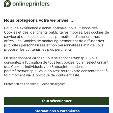
Nous utilisons Trustpilot comme prestataire indépendant pour collecter des
évaluations. Vous trouverez
ici
les mesures prises par Trustpilot pour garantir
l'authenticité des évaluations.
Page d'accueil
Cartes postales
Cartes postales standard
Cartes postales, A6
Abonnez-vous à notre newsletter et profitez d'une remise de
15 %
À propos de nous
L'entreprise
Service
Presse
Modes de paiement
Blog