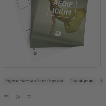
Exigences relatives aux fichiers d'impression
Détails du produit
Sécu
Partager
Ajouter à liste d'article
imprimer