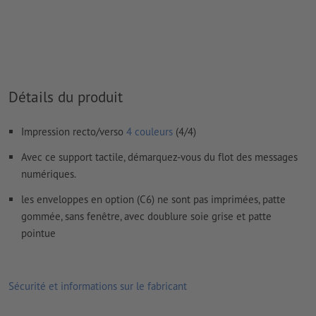
Les
commentaires
sont supprimés et ne seront ainsi pas
imprimés
Le contenu des
champs de formulaire
sera imprimé
Détails du produit
Comment créer correctement des fichiers d'impression?
Impression recto/verso
4 couleurs
(4/4)
Avec ce support tactile, démarquez-vous du flot des messages
numériques.
les enveloppes en option (C6) ne sont pas imprimées, patte
gommée, sans fenêtre, avec doublure soie grise et patte
pointue
Sécurité et informations sur le fabricant