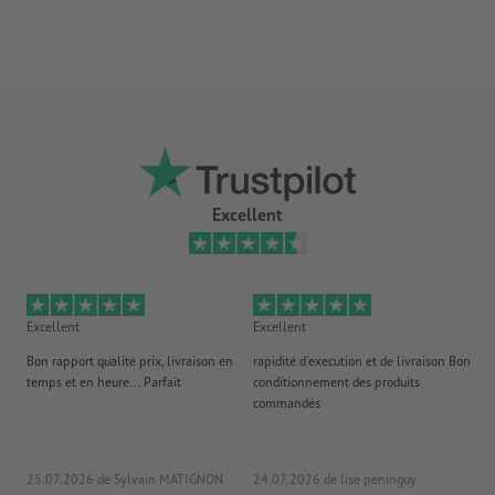
Excellent
Excellent
Excellent
Ex
Bon rapport qualité prix, livraison en
rapidité d'execution et de livraison Bon
Au 
temps et en heure... Parfait
conditionnement des produits
po
commandés
ag
J'y
25.07.2026
de Sylvain MATIGNON
24.07.2026
de lise peninguy
22