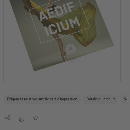
Exigences relatives aux fichiers d'impression
Détails du produit
Sécu
Partager
Ajouter à liste d'article
imprimer