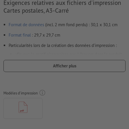
Exigences relatives aux fichiers d'impression
Cartes postales, A3-Carré
Format de données
(incl. 2 mm fond perdu) : 30,1 x 30,1 cm
Format
final
: 29,7 x 29,7 cm
Particularités lors de la création des données d'impression :
afin que le motif n’apparaisse pas à l’envers dans le produit
d'impression fini, veuillez tenir compte du
sens de lecture
Afficher plus
dans les données d’impression
Résolution:
300 dpi
Prévoir 2 mm
de fond perdu
, placer les informations
Modèles d'impression
importantes à une distance de min. 4 mm du format final
Les polices de caractères
doivent être incorporées ou les textes
doivent être vectorisés
Mode couleur :
CMJN, FOGRA51 (PSO Coated v3) pour les