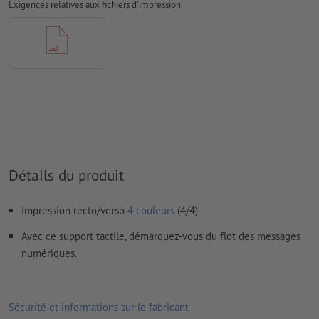
papiers couchés, FOGRA52 (PSO Uncoated v3 FOGRA52) pour
Exigences relatives aux fichiers d'impression
les papiers non couchés
Nous ne vérifions pas les
fautes d'orthographe et de syntaxe
Nous ne vérifions pas les
réglages de surimpression
Les
commentaires
sont supprimés et ne seront ainsi pas
imprimés
Le contenu des
champs de formulaire
sera imprimé
Détails du produit
Comment créer correctement des fichiers d'impression?
Impression recto/verso
4 couleurs
(4/4)
Avec ce support tactile, démarquez-vous du flot des messages
numériques.
Sécurité et informations sur le fabricant