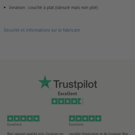
Nous ne vérifions pas les
réglages de surimpression
livraison : couché à plat (rainuré mais non plié)
Les
commentaires
sont supprimés et ne seront ainsi pas
imprimés
Sécurité et informations sur le fabricant
Le contenu des
champs de formulaire
sera imprimé
Comment créer correctement des fichiers d'impression?
Excellent
Excellent
Excellent
Ex
Bon rapport qualité prix, livraison en
rapidité d'execution et de livraison Bon
Au 