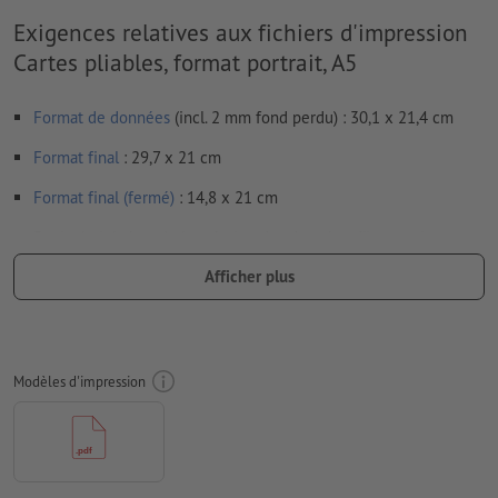
Exigences relatives aux fichiers d'impression
Cartes pliables, format portrait, A5
Format de données
(incl. 2 mm fond perdu) : 30,1 x 21,4 cm
Format
final
: 29,7 x 21 cm
Format final (fermé)
: 14,8 x 21 cm
Particularités lors de la création des données d'impression :
Veuillez assembler les volets du dépliant. Votre maquette
Afficher plus
doit se constituer de deux pages en tout - un côté extérieur
et un côté intérieur - cf. fiche technique
nous ne vérifions pas les
lignes de pliage
Modèles d'impression
nous ne pouvons pas toujours veiller aux
sens du grain
afin que le motif n’apparaisse pas à l’envers dans le produit
d'impression fini, veuillez tenir compte du
sens de lecture