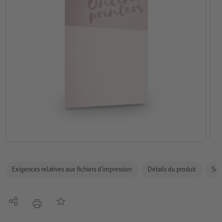
Exigences relatives aux fichiers d'impression
Détails du produit
Sécu
Partager
Ajouter à liste d'article
imprimer