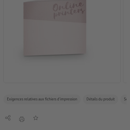
Exigences relatives aux fichiers d'impression
Détails du produit
Sécu
Partager
Ajouter à liste d'article
imprimer