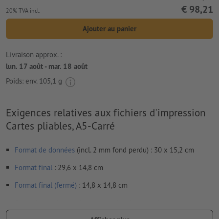
€ 98,21
20% TVA incl.
Ajouter au panier
Livraison approx. :
lun. 17 août - mar. 18 août
Poids: env.
105,1 g
Exigences relatives aux fichiers d'impression
Cartes pliables, A5-Carré
Format de données
(incl. 2 mm fond perdu) : 30 x 15,2 cm
Format
final
: 29,6 x 14,8 cm
Format final (fermé)
: 14,8 x 14,8 cm
Particularités lors de la création des données d'impression :
Veuillez assembler les volets du dépliant. Votre maquette