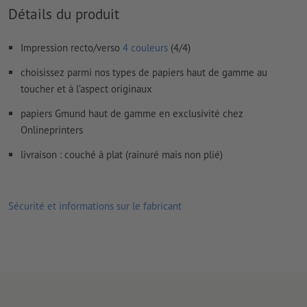
importantes à une distance de min. 4 mm du format final
Détails du produit
Les polices de caractères
doivent être incorporées ou les textes
doivent être vectorisés
Impression recto/verso
4 couleurs
(4/4)
Mode couleur :
CMJN, FOGRA51 (PSO Coated v3) pour les
choisissez parmi nos types de papiers haut de gamme au
papiers couchés, FOGRA52 (PSO Uncoated v3 FOGRA52) pour
toucher et à l’aspect originaux
les papiers non couchés
papiers Gmund haut de gamme en exclusivité chez
Nous ne vérifions pas les
fautes d'orthographe et de syntaxe
Onlineprinters
Nous ne vérifions pas les
réglages de surimpression
livraison : couché à plat (rainuré mais non plié)
Les
commentaires
sont supprimés et ne seront ainsi pas
imprimés
Sécurité et informations sur le fabricant
Le contenu des
champs de formulaire
sera imprimé
Comment créer correctement des fichiers d'impression?