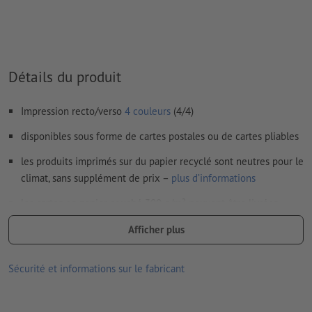
Les
commentaires
sont supprimés et ne seront ainsi pas
imprimés
Le contenu des
champs de formulaire
sera imprimé
Détails du produit
Comment créer correctement des fichiers d'impression?
Impression recto/verso
4 couleurs
(4/4)
disponibles sous forme de cartes postales ou de cartes pliables
les produits imprimés sur du papier recyclé sont neutres pour le
climat, sans supplément de prix –
plus d’informations
les cartes en papier couché 300 g/m² peuvent être livrées
pliées, aucune finition disponible en option
Afficher plus
livraison en l’absence d’options à sélectionner : à plat (rainage,
mais pas de pliage)
Sécurité et informations sur le fabricant