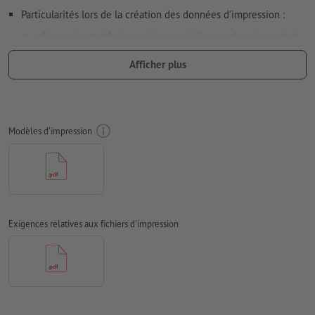
Particularités lors de la création des données d'impression :
afin que le motif n’apparaisse pas à l’envers dans le produit
d'impression fini, veuillez tenir compte du
sens de lecture
Afficher plus
dans les données d’impression
nous ne pouvons pas toujours veiller aux
sens du grain
Résolution:
300 dpi
Modèles d'impression
Prévoir 2 mm
de fond perdu
, placer les informations
importantes à une distance de min. 4 mm du format final
Les polices de caractères
doivent être incorporées ou les textes
doivent être vectorisés
Exigences relatives aux fichiers d'impression
Mode couleur :
CMJN, FOGRA51 (PSO Coated v3) pour les
papiers couchés, FOGRA52 (PSO Uncoated v3 FOGRA52) pour
les papiers non couchés
Nous ne vérifions pas les
fautes d'orthographe et de syntaxe
Nous ne vérifions pas les
réglages de surimpression