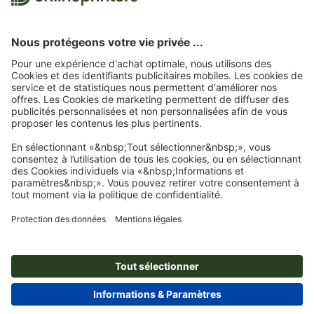
évaluations. Vous trouverez
ici
les mesures prises par Trustpilot pour garantir
l'authenticité des évaluations.
Page d'accueil
Cartes
Cartes de voeux
Cartes de vœux, format paysage, A5
Abonnez-vous à notre newsletter et profitez d'une remise de
15 %
À propos de nous
L'entreprise
Service
Presse
Modes de paiement
Blog
Emplois & carrière
Expédition
Tutoriels Photoshop
Modes de paiement