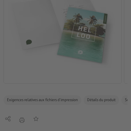
Exigences relatives aux fichiers d'impression
Détails du produit
Sécu
Partager
Ajouter à liste d'article
imprimer