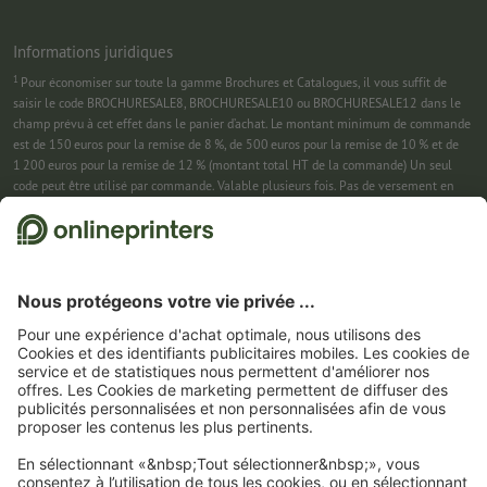
Informations juridiques
1
Pour économiser sur toute la gamme Brochures et Catalogues, il vous suffit de
saisir le code BROCHURESALE8, BROCHURESALE10 ou BROCHURESALE12 dans le
champ prévu à cet effet dans le panier d’achat. Le montant minimum de commande
est de 150 euros pour la remise de 8 %, de 500 euros pour la remise de 10 % et de
1 200 euros pour la remise de 12 % (montant total HT de la commande) Un seul
code peut être utilisé par commande. Valable plusieurs fois. Pas de versement en
espèces. Non cumulable avec d’autres offres. Cette offre est valable jusqu’au
31/08/2026 inclus.
2
Pour économiser sur une sélection de produits, il vous suffit de saisir le code
CALENDARS10-26 dans le champ prévu à cet effet dans le panier d’achat. Pas de
montant minimum pour la commande. Valable plusieurs fois. Pas de versement en
espèces. Non cumulable avec d’autres offres. Cette offre est valable jusqu’au
31/08/2026 inclus.
3
Dans un premier temps, nous vous enverrons un e-mail contenant un lien de
confirmation de votre inscription à la newsletter. Ce n’est qu’après avoir cliqué
dessus que vous recevrez votre code de remise et notre newsletter. Vous pouvez bien
entendu vous désinscrire à tout moment. Montant maximal de la remise : 150 € sur
le montant de la commande (HT). Valable une seule fois. Pas de montant minimum
pour la commande. Pas de versement en espèces. Offre non cumulable avec d’autres