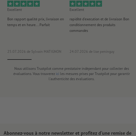
Excellent
Excellent
Ex
Bon rapport qualité prix, livraison en
rapidité d'execution et de livraison Bon
Au 
temps et en heure... Parfait
conditionnement des produits
po
commandés
ag
J'y
25.07.2026
de Sylvain MATIGNON
24.07.2026
de lise peninguy
22
Nous utilisons Trustpilot comme prestataire indépendant pour collecter des
évaluations. Vous trouverez
ici
les mesures prises par Trustpilot pour garantir
l'authenticité des évaluations.
Abonnez-vous à notre newsletter et profitez d'une remise de