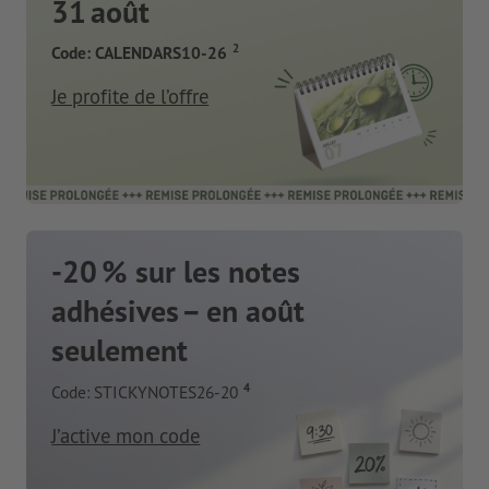
31 août
2
Code: CALENDARS10-26
Je profite de l’offre
-20 % sur les notes
adhésives – en août
seulement
4
Code: STICKYNOTES26-20
J’active mon code