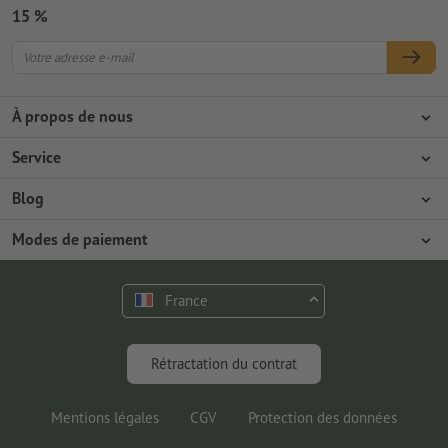
15 %
À propos de nous
L'entreprise
Service
Presse
Modes de paiement
Blog
Emplois & carrière
Expédition
Tutoriels Photoshop
Modes de paiement
Protection de l'environnement
Réclamation
Tutoriels InDesign
Virement
Contact
France
Programme Premium
Outils & Fonts gratuits
FAQ
Marketing & Insights
Rétractation du contrat
Mentions légales
CGV
Protection des données