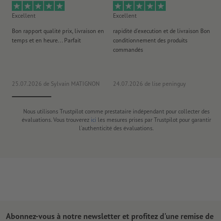
Excellent
Excellent
Ex
Bon rapport qualité prix, livraison en
rapidité d'execution et de livraison Bon
Au 
temps et en heure... Parfait
conditionnement des produits
po
commandés
ag
J'y
25.07.2026
de Sylvain MATIGNON
24.07.2026
de lise peninguy
22
Nous utilisons Trustpilot comme prestataire indépendant pour collecter des
évaluations. Vous trouverez
ici
les mesures prises par Trustpilot pour garantir
l'authenticité des évaluations.
Abonnez-vous à notre newsletter et profitez d'une remise de