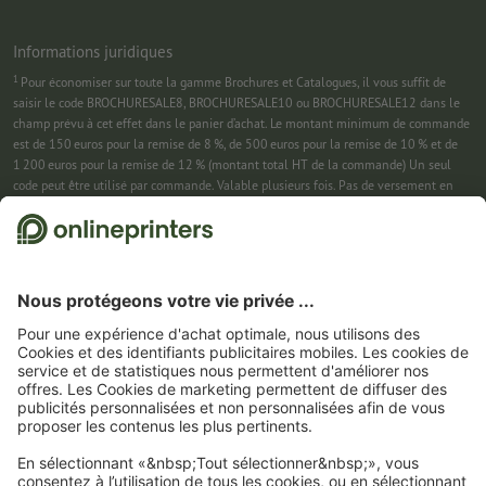
Informations juridiques
1
Pour économiser sur toute la gamme Brochures et Catalogues, il vous suffit de
saisir le code BROCHURESALE8, BROCHURESALE10 ou BROCHURESALE12 dans le
champ prévu à cet effet dans le panier d’achat. Le montant minimum de commande
est de 150 euros pour la remise de 8 %, de 500 euros pour la remise de 10 % et de
1 200 euros pour la remise de 12 % (montant total HT de la commande) Un seul
code peut être utilisé par commande. Valable plusieurs fois. Pas de versement en
espèces. Non cumulable avec d’autres offres. Cette offre est valable jusqu’au
31/08/2026 inclus.
2
Pour économiser sur une sélection de produits, il vous suffit de saisir le code
CALENDARS10-26 dans le champ prévu à cet effet dans le panier d’achat. Pas de
montant minimum pour la commande. Valable plusieurs fois. Pas de versement en
espèces. Non cumulable avec d’autres offres. Cette offre est valable jusqu’au
31/08/2026 inclus.
3
Dans un premier temps, nous vous enverrons un e-mail contenant un lien de
confirmation de votre inscription à la newsletter. Ce n’est qu’après avoir cliqué
dessus que vous recevrez votre code de remise et notre newsletter. Vous pouvez bien
entendu vous désinscrire à tout moment. Montant maximal de la remise : 150 € sur
le montant de la commande (HT). Valable une seule fois. Pas de montant minimum
pour la commande. Pas de versement en espèces. Offre non cumulable avec d’autres