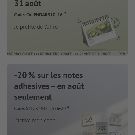
31 août
2
Code: CALENDARS10-26
Je profite de l’offre
-20 % sur les notes
adhésives – en août
seulement
4
Code: STICKYNOTES26-20
J’active mon code