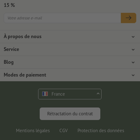
15 %
À propos de nous
L'entreprise
Service
Presse
Modes de paiement
Blog
Emplois & carrière
Expédition
Tutoriels Photoshop
Modes de paiement
Protection de l'environnement
Réclamation
Tutoriels InDesign
Virement
Contact
France
Programme Premium
Outils & Fonts gratuits
FAQ
Marketing & Insights
Rétractation du contrat
Mentions légales
CGV
Protection des données