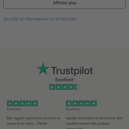
Afficher plus
différents vernis et revêtements de qualité.
Sécurité et informations sur le fabricant
Excellent
Excellent
Excellent
Ex
Bon rapport qualité prix, livraison en
rapidité d'execution et de livraison Bon
Au 
temps et en heure... Parfait
conditionnement des produits
po
commandés
ag