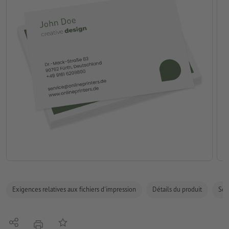
Exigences relatives aux fichiers d'impression
Détails du produit
Sécu
Partager
Ajouter à liste d'article
imprimer