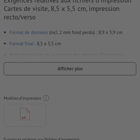
Exigences relatives aux fichiers d'impression
Cartes de visite, 8,5 x 5,5 cm, impression
recto/verso
Format de données
(incl. 2 mm fond perdu) : 8,9 x 5,9 cm
Format
final
: 8,5 x 5,5 cm
Particularités lors de la création des données d'impression :
afin que le motif n’apparaisse pas à l’envers dans le produit
Afficher plus
d'impression fini, veuillez tenir compte du
sens de lecture
dans les données d’impression
pour un résultat optimal, utilisez une police d’au moins 6 pt
Modèles d'impression
Résolution:
300 dpi
Prévoir 2 mm
de fond perdu
, placer les informations
importantes à une distance de min. 4 mm du format final
Les polices de caractères
doivent être incorporées ou les textes
doivent être vectorisés
Exigences relatives aux fichiers d'impression