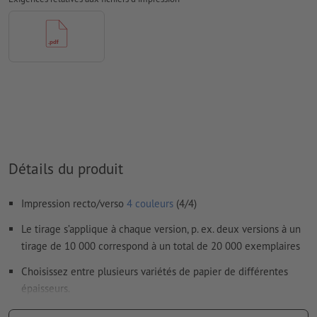
Mode couleur :
CMJN, FOGRA51 (PSO Coated v3) pour les
papiers couchés, FOGRA52 (PSO Uncoated v3 FOGRA52) pour
les papiers non couchés
Nous ne vérifions pas les
fautes d'orthographe et de syntaxe
Nous ne vérifions pas les
réglages de surimpression
Les
commentaires
sont supprimés et ne seront ainsi pas
imprimés
Détails du produit
Le contenu des
champs de formulaire
sera imprimé
Impression recto/verso
4 couleurs
(4/4)
Comment créer correctement des fichiers d'impression?
Le tirage s’applique à chaque version, p. ex. deux versions à un
tirage de 10 000 correspond à un total de 20 000 exemplaires
Choisissez entre plusieurs variétés de papier de différentes
épaisseurs.
Offrez à vos cartes de visite une finition élégante avec