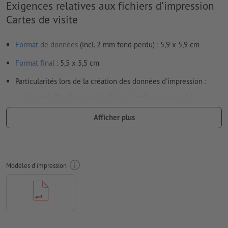
Exigences relatives aux fichiers d'impression
Cartes de visite
Format de données
(incl. 2 mm fond perdu) : 5,9 x 5,9 cm
Format
final
: 5,5 x 5,5 cm
Particularités lors de la création des données d'impression :
des spécifications particulières s’appliquent pour les
finitions
Afficher plus
nous vous montrons
ici
comment créer une finition partielle
dans vos données d’impression avec InDesign
afin que le motif n’apparaisse pas à l’envers dans le produit
Modèles d'impression
d'impression fini, veuillez tenir compte du
sens de lecture
dans les données d’impression
pour un résultat optimal, utilisez une police d’au moins 6 pt
Attention : veuillez vous assurer que le vernis sélectif 3D