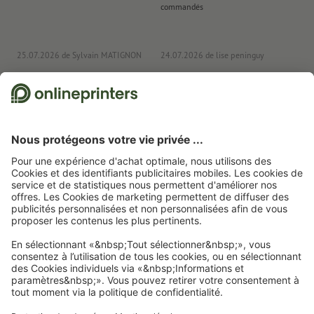
commandés
ag
J'y
25.07.2026
de Sylvain MATIGNON
24.07.2026
de lise peninguy
22
Nous utilisons Trustpilot comme prestataire indépendant pour collecter des
évaluations. Vous trouverez
ici
les mesures prises par Trustpilot pour garantir
l'authenticité des évaluations.
Page d'accueil
Cartes de visite
Cartes de visite
Cartes de visite
Abonnez-vous à notre newsletter et profitez d'une remise de
15 %