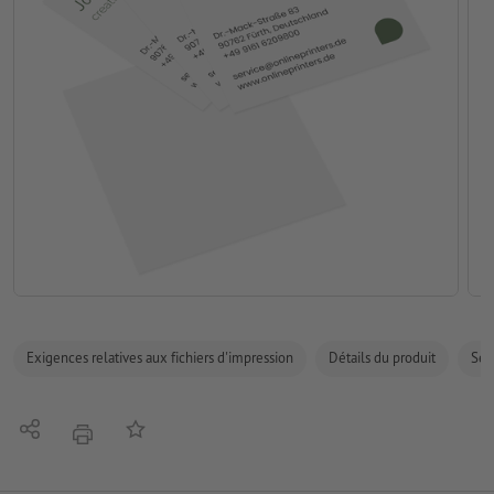
Exigences relatives aux fichiers d'impression
Détails du produit
Sécu
Partager
Ajouter à liste d'article
imprimer