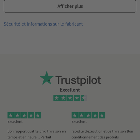
Offrez à vos cartes de visite une finition élégante avec
Afficher plus
différents vernis et revêtements de qualité.
Comment créer correctement des fichiers d'impression?
les cartes de visite ne sont pas uniquement une méthode
Sécurité et informations sur le fabricant
classique de présentation de votre entreprise, elles peuvent
également s’utiliser comme cartes bonus, bons d’achat,
calendriers de poche, cartes de rendez-vous, etc.
Excellent
Excellent
Excellent
Ex
Bon rapport qualité prix, livraison en
rapidité d'execution et de livraison Bon
Au 
temps et en heure... Parfait
conditionnement des produits
po