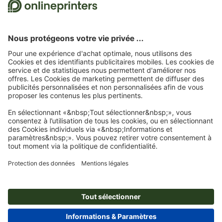
évaluations. Vous trouverez
ici
les mesures prises par Trustpilot pour garantir
l'authenticité des évaluations.
Page d'accueil
Cartes
Cartes de remerciement
Cartes de remerciement, A6-
Carré
Abonnez-vous à notre newsletter et profitez d'une remise de
15 %
À propos de nous
L'entreprise
Service
Presse
Modes de paiement
Blog
Emplois & carrière