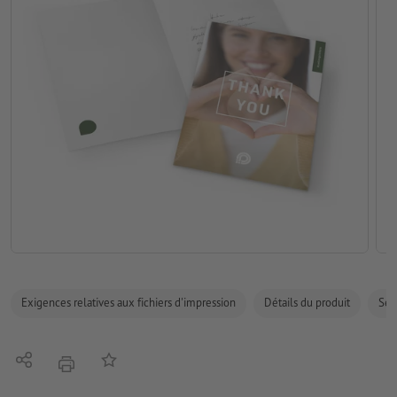
Exigences relatives aux fichiers d'impression
Détails du produit
Sécu
Partager
Ajouter à liste d'article
imprimer