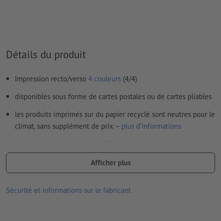
Les
commentaires
sont supprimés et ne seront ainsi pas
imprimés
Le contenu des
champs de formulaire
sera imprimé
Détails du produit
Comment créer correctement des fichiers d'impression?
Impression recto/verso
4 couleurs
(4/4)
disponibles sous forme de cartes postales ou de cartes pliables
les produits imprimés sur du papier recyclé sont neutres pour le
climat, sans supplément de prix –
plus d’informations
les cartes en papier couché 300 g/m² peuvent être livrées
pliées, aucune finition disponible en option
Afficher plus
livraison en l’absence d’options à sélectionner : à plat (rainage,
mais pas de pliage)
Sécurité et informations sur le fabricant