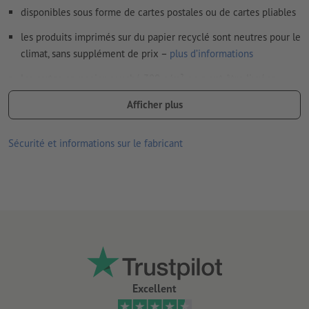
disponibles sous forme de cartes postales ou de cartes pliables
les produits imprimés sur du papier recyclé sont neutres pour le
climat, sans supplément de prix –
plus d’informations
les cartes en papier couché 300 g/m² peuvent être livrées
pliées, aucune finition disponible en option
Afficher plus
les enveloppes en option (C6) ne sont pas imprimées, patte
gommée, sans fenêtre, avec doublure soie grise et patte
Sécurité et informations sur le fabricant
pointue
livraison en l’absence d’options à sélectionner : à plat (rainage,
mais pas de pliage)
Excellent