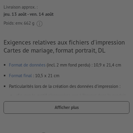
Livraison approx. :
jeu. 13 août - ven. 14 août
Poids: env.
662 g
Exigences relatives aux fichiers d'impression
Cartes de mariage, format portrait, DL
Format de données
(incl. 2 mm fond perdu) : 10,9 x 21,4 cm
Format
final
: 10,5 x 21 cm
Particularités lors de la création des données d'impression :
afin que le motif n’apparaisse pas à l’envers dans le produit
d'impression fini, veuillez tenir compte du
sens de lecture
Afficher plus
dans les données d’impression
nous ne pouvons pas toujours veiller aux
sens du grain
Résolution:
300 dpi