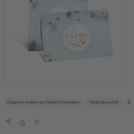
Exigences relatives aux fichiers d'impression
Détails du produit
Sécu
Partager
Ajouter à liste d'article
imprimer