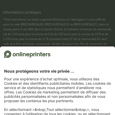
Informations juridiques
1
Pour économiser sur toute la gamme Brochures et Catalogues, il vous suffit de
saisir le code BROCHURESALE8, BROCHURESALE10 ou BROCHURESALE12 dans le
champ prévu à cet effet dans le panier d’achat. Le montant minimum de commande
est de 150 euros pour la remise de 8 %, de 500 euros pour la remise de 10 % et de
1 200 euros pour la remise de 12 % (montant total HT de la commande) Un seul
code peut être utilisé par commande. Valable plusieurs fois. Pas de versement en
espèces. Non cumulable avec d’autres offres. Cette offre est valable jusqu’au
31/08/2026 inclus.
2
Pour économiser sur une sélection de produits, il vous suffit de saisir le code
CALENDARS10-26 dans le champ prévu à cet effet dans le panier d’achat. Pas de
montant minimum pour la commande. Valable plusieurs fois. Pas de versement en
espèces. Non cumulable avec d’autres offres. Cette offre est valable jusqu’au
31/08/2026 inclus.
3
Dans un premier temps, nous vous enverrons un e-mail contenant un lien de
confirmation de votre inscription à la newsletter. Ce n’est qu’après avoir cliqué
dessus que vous recevrez votre code de remise et notre newsletter. Vous pouvez bien
entendu vous désinscrire à tout moment. Montant maximal de la remise : 150 € sur
le montant de la commande (HT). Valable une seule fois. Pas de montant minimum
pour la commande. Pas de versement en espèces. Offre non cumulable avec d’autres