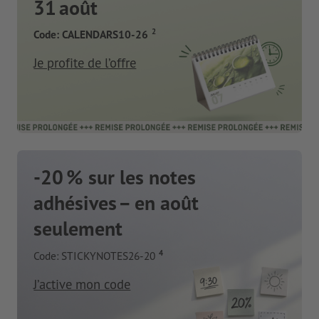
31 août
2
Code: CALENDARS10-26
Je profite de l’offre
-20 % sur les notes
adhésives – en août
seulement
4
Code: STICKYNOTES26-20
J’active mon code