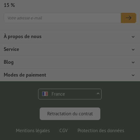
15 %
À propos de nous
L'entreprise
Service
Presse
Modes de paiement
Blog
Emplois & carrière
Expédition
Tutoriels Photoshop
Modes de paiement
Protection de l'environnement
Réclamation
Tutoriels InDesign
Virement
Contact
France
Programme Premium
Outils & Fonts gratuits
FAQ
Marketing & Insights
Rétractation du contrat
Mentions légales
CGV
Protection des données