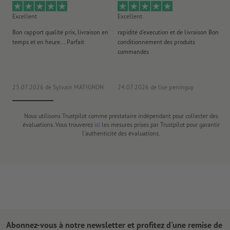
Excellent
Excellent
Ex
Bon rapport qualité prix, livraison en
rapidité d'execution et de livraison Bon
Au 
temps et en heure... Parfait
conditionnement des produits
po
commandés
ag
J'y
25.07.2026
de Sylvain MATIGNON
24.07.2026
de lise peninguy
22
Nous utilisons Trustpilot comme prestataire indépendant pour collecter des
évaluations. Vous trouverez
ici
les mesures prises par Trustpilot pour garantir
l'authenticité des évaluations.
Abonnez-vous à notre newsletter et profitez d'une remise de