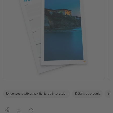
Exigences relatives aux fichiers d'impression
Détails du produit
Sécu
Partager
Ajouter à liste d'article
imprimer