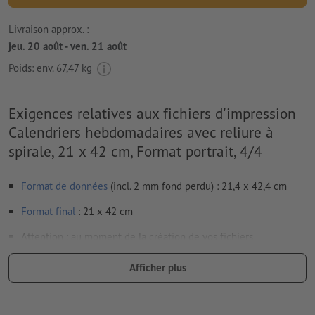
Livraison approx. :
jeu. 20 août - ven. 21 août
Poids: env.
67,47 kg
Exigences relatives aux fichiers d'impression
Calendriers hebdomadaires avec reliure à
spirale, 21 x 42 cm, Format portrait, 4/4
Format de données
(incl. 2 mm fond perdu) : 21,4 x 42,4 cm
Format
final
: 21 x 42 cm
Attention : au moment de la création de vos fichiers
d’impression, le calendrier doit aussi être intégré en totalité à
Afficher plus
vos données.
Résolution:
300 dpi