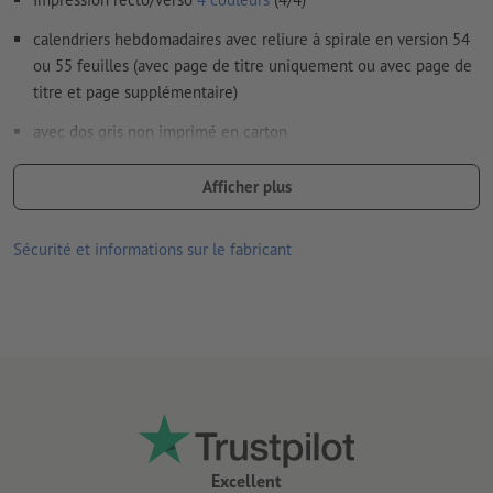
calendriers hebdomadaires avec reliure à spirale en version 54
ou 55 feuilles (avec page de titre uniquement ou avec page de
titre et page supplémentaire)
avec dos gris non imprimé en carton
Remarque : afin de protéger parfaitement la page de garde lors
Afficher plus
de la finition et du transport, le calendrier est livré avec le dos
retourné sur le devant. Vous pouvez sans problème le retourner
Sécurité et informations sur le fabricant
vers l’arrière
La reliure spirale est réalisée en tenant compte du sens de
lecture au niveau de la tête
reliure Wire-O blanche, noire ou argent, disponible avec ou sans
système de fixation (crochet demi-lune compris)
Excellent