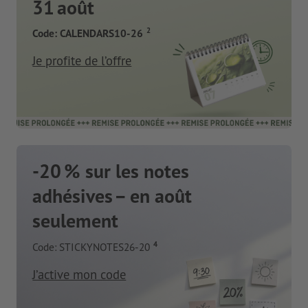
31 août
2
Code: CALENDARS10-26
Je profite de l’offre
-20 % sur les notes
adhésives – en août
seulement
4
Code: STICKYNOTES26-20
J’active mon code