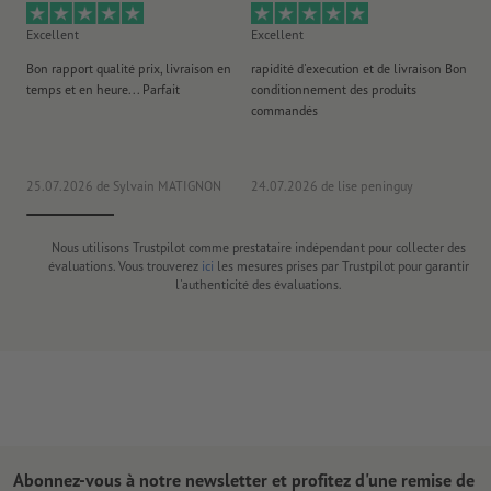
Excellent
Excellent
Ex
Bon rapport qualité prix, livraison en
rapidité d'execution et de livraison Bon
Au 
temps et en heure... Parfait
conditionnement des produits
po
commandés
ag
J'y
25.07.2026
de Sylvain MATIGNON
24.07.2026
de lise peninguy
22
Nous utilisons Trustpilot comme prestataire indépendant pour collecter des
évaluations. Vous trouverez
ici
les mesures prises par Trustpilot pour garantir
l'authenticité des évaluations.
Abonnez-vous à notre newsletter et profitez d'une remise de