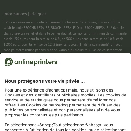
Informations juridiques
1
Pour économiser sur toute la gamme Brochures et Catalogues, il vous suffit de
saisir le code BROCHURESALE8, BROCHURESALE10 ou BROCHURESALE12 dans le
champ prévu à cet effet dans le panier d’achat. Le montant minimum de commande
est de 150 euros pour la remise de 8 %, de 500 euros pour la remise de 10 % et de
1 200 euros pour la remise de 12 % (montant total HT de la commande) Un seul
code peut être utilisé par commande. Valable plusieurs fois. Pas de versement en
espèces. Non cumulable avec d’autres offres. Cette offre est valable jusqu’au
31/08/2026 inclus.
2
Pour économiser sur une sélection de produits, il vous suffit de saisir le code
CALENDARS10-26 dans le champ prévu à cet effet dans le panier d’achat. Pas de
montant minimum pour la commande. Valable plusieurs fois. Pas de versement en
espèces. Non cumulable avec d’autres offres. Cette offre est valable jusqu’au
31/08/2026 inclus.
3
Dans un premier temps, nous vous enverrons un e-mail contenant un lien de
confirmation de votre inscription à la newsletter. Ce n’est qu’après avoir cliqué
dessus que vous recevrez votre code de remise et notre newsletter. Vous pouvez bien
entendu vous désinscrire à tout moment. Montant maximal de la remise : 150 € sur
le montant de la commande (HT). Valable une seule fois. Pas de montant minimum
pour la commande. Pas de versement en espèces. Offre non cumulable avec d’autres