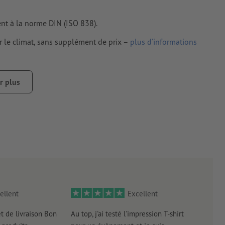
ent à la norme DIN (ISO 838).
r le climat, sans supplément de prix –
plus d’informations
couleurs inférieure à 100 % par canal d'impression peuvent
r plus
n de la trame d'impression
ellent
Excellent
et de livraison Bon
Au top, j'ai testé l'impression T-shirt
l'in