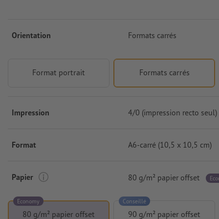
Orientation
Formats carrés
Format portrait
Formats carrés
Impression
4/0 (impression recto seul)
Format
A6-carré (10,5 x 10,5 cm)
Papier
80 g/m² papier offset
Ec
Economy
Conseillé
80 g/m² papier offset
90 g/m² papier offset