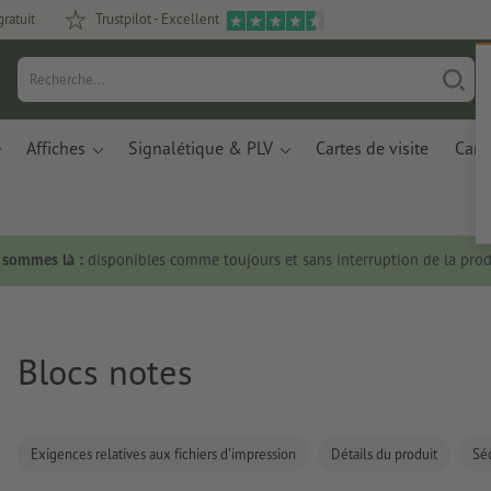
gratuit
Trustpilot - Excellent
Affiches
Signalétique & PLV
Cartes de visite
Carte
s sommes là :
disponibles comme toujours et sans interruption de la prod
Blocs notes
Exigences relatives aux fichiers d'impression
Détails du produit
Séc