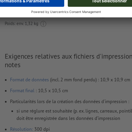
Livraison approx. :
€ 32,47
mar. 18 août - mer. 19 août
HT
2
Poids: env.
1,32 kg
Exigences relatives aux fichiers d'impressio
notes
Format de données
(incl. 2 mm fond perdu) : 10,9 x 10,9 cm
Format
final
: 10,5 x 10,5 cm
Particularités lors de la création des données d'impression :
si une réglure est souhaitée (p. ex. lignes, carreaux, pointil
doit être enregistrée dans les données d’impression
Résolution:
300 dpi