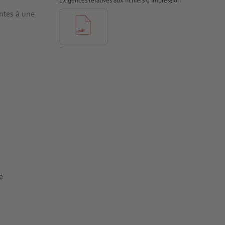
Exigences relatives aux fichiers d'impression
antes à une
 pour les
rimés
e