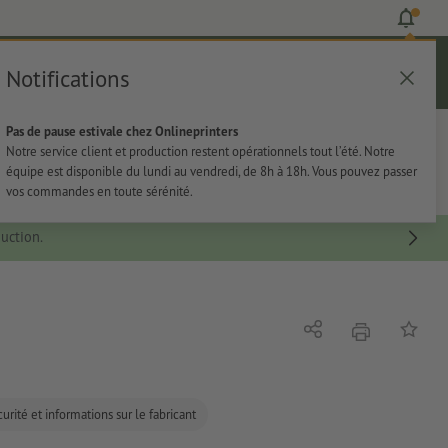
Notifications
Se connecter
Aide
Liste d'articles
Panier
Pas de pause estivale chez Onlineprinters
rie
Papeterie
Autocollants
Notre service client et production restent opérationnels tout l’été. Notre
équipe est disponible du lundi au vendredi, de 8h à 18h. Vous pouvez passer
vos commandes en toute sérénité.
uction.
imprimer
Partager
Ajouter 
urité et informations sur le fabricant