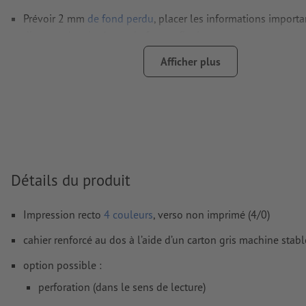
Prévoir 2 mm
de fond perdu
, placer les informations import
distance de min. 4 mm du format final
Mode couleur :
CMJN, FOGRA52 (PSO Uncoated v3 FOGRA52)
Afficher plus
papiers non couchés
Nous ne vérifions pas les
fautes d'orthographe et de syntaxe
Nous ne vérifions pas les
réglages de surimpression
Les
commentaires
sont supprimés et ne seront ainsi pas imp
Détails du produit
Le contenu des
champs de formulaire
sera imprimé
Impression recto
4 couleurs
, verso non imprimé (4/0)
Comment créer correctement des fichiers d'impression?
cahier renforcé au dos à l’aide d’un carton gris machine stabl
option possible :
perforation (dans le sens de lecture)