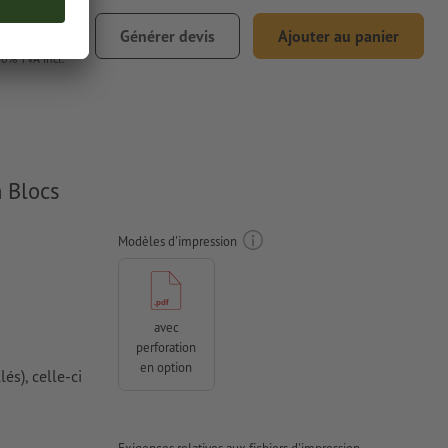
€ 38,96
Générer devis
Ajouter au panier
0% TVA incl.
n Blocs
Modèles d'impression
avec
perforation
en option
lés), celle-ci