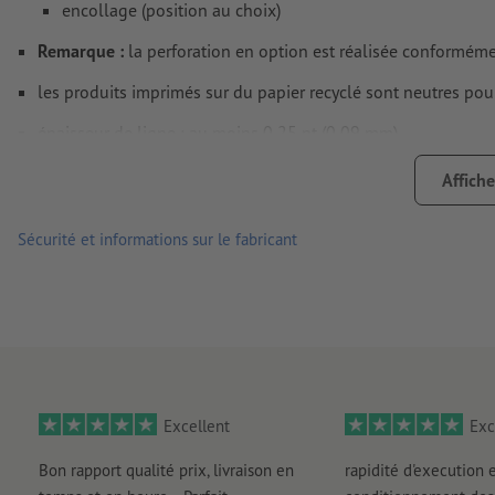
encollage (position au choix)
Remarque :
la perforation en option est réalisée conformém
les produits imprimés sur du papier recyclé sont neutres pou
épaisseur de ligne : au moins 0,25 pt (0,09 mm)
Les lignes fines qui sont indiquées dans une application de 
Affiche
apparaître discontinues, irrégulières ou disloquées en raiso
Sécurité et informations sur le fabricant
Excellent
Exc
Bon rapport qualité prix, livraison en
rapidité d'execution 