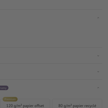
onomy
Premium
120 g/m² papier offset
80 g/m² papier recyclé