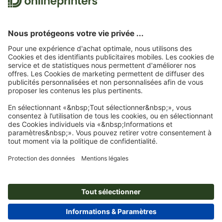
Nous utilisons Trustpilot comme prestataire indépendant pour collecter des
évaluations. Vous trouverez
ici
les mesures prises par Trustpilot pour garantir
l'authenticité des évaluations.
Page d'accueil
Blocs
Blocs encollés, impression recto seul
Blocs notes
Abonnez-vous à notre newsletter et profitez d'une remise de
15 %
À propos de nous
L'entreprise
Service
Presse
Modes de paiement
Blog
Emplois & carrière
Expédition
Tutoriels Photoshop