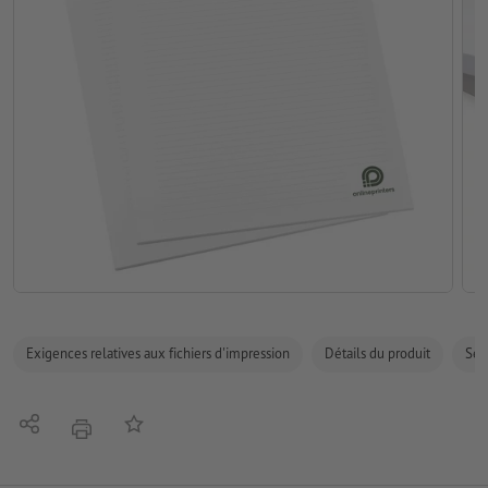
Exigences relatives aux fichiers d'impression
Détails du produit
Sécu
Partager
Ajouter à liste d'article
imprimer