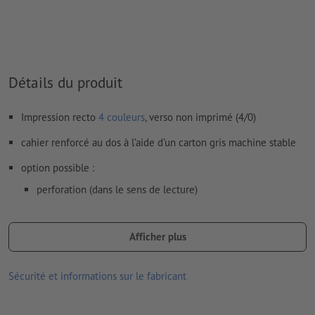
Comment créer correctement des fichiers d'impression?
Détails du produit
Impression recto
4 couleurs
, verso non imprimé (4/0)
cahier renforcé au dos à l’aide d’un carton gris machine stable
option possible :
perforation (dans le sens de lecture)
encollage (position au choix)
Afficher plus
Remarque :
la perforation en option est réalisée conformément
à la norme DIN (ISO 838).
Sécurité et informations sur le fabricant
les produits imprimés sur du papier recyclé sont neutres pour le
climat, sans supplément de prix –
plus d’informations