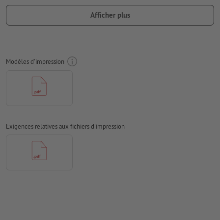
Numérotation à 6 chiffres (pas de lettres ou de caractères
Afficher plus
spéciaux) et / ou prédécoupe (plusieurs possibles)
Libre choix pour les positions de la numérotation et la
prédécoupe
Modèles d'impression
Orientation de numérotation et prédécoupe : horizontale ou
verticale
Champ de numérotation au moins 24 x 6 mm. Taille de la
police de numérotation : 12pt. Couleur de la police : noir.
La numérotation doit se situer sur un seul côté
Exigences relatives aux fichiers d'impression
Distance de la numérotation au bord min. 5 mm
Les données d’impression peuvent être créées au format
portrait ou au format paysage. Veuillez modifier vos
données d’impression en conséquence.
Résolution:
300 dpi