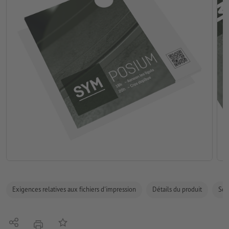
Exigences relatives aux fichiers d'impression
Détails du produit
Sécu
Partager
Ajouter à liste d'article
imprimer