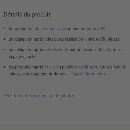
Prévoir 2 mm
de fond perdu
, placer les informations
importantes à une distance de min. 4 mm du format final
Détails du produit
Les polices de caractères
doivent être incorporées ou les textes
doivent être vectorisés
Impression recto
4 couleurs
, verso non imprimé (4/0)
Mode couleur :
CMJN, FOGRA51 (PSO Coated v3) pour les
encollage en option des blocs réalisé par unité de 50 billets
papiers couchés, FOGRA52 (PSO Uncoated v3 FOGRA52) pour
les papiers non couchés
encollage en option réalisé en fonction du sens de lecture sur
la page gauche
Nous ne vérifions pas les
fautes d'orthographe et de syntaxe
les produits imprimés sur du papier recyclé sont neutres pour le
Nous ne vérifions pas les
réglages de surimpression
climat, sans supplément de prix –
plus d’informations
Les
commentaires
sont supprimés et ne seront ainsi pas
imprimés
Sécurité et informations sur le fabricant
Le contenu des
champs de formulaire
sera imprimé
Veuillez télécharger vos données d'impression ainsi qu’un
fichier d’aperçu précisant le positionnement de la numérotation
(exemple : « uniquement_pour_aperçu.pdf »).