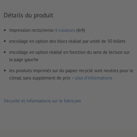
Prévoir 2 mm
de fond perdu
, placer les informations
importantes à une distance de min. 4 mm du format final
Détails du produit
Les polices de caractères
doivent être incorporées ou les textes
doivent être vectorisés
Impression recto/verso
4 couleurs
(4/4)
Mode couleur :
CMJN, FOGRA51 (PSO Coated v3) pour les
encollage en option des blocs réalisé par unité de 50 billets
papiers couchés, FOGRA52 (PSO Uncoated v3 FOGRA52) pour
les papiers non couchés
encollage en option réalisé en fonction du sens de lecture sur
la page gauche
Nous ne vérifions pas les
fautes d'orthographe et de syntaxe
les produits imprimés sur du papier recyclé sont neutres pour le
Nous ne vérifions pas les
réglages de surimpression
climat, sans supplément de prix –
plus d’informations
Les
commentaires
sont supprimés et ne seront ainsi pas
imprimés
Sécurité et informations sur le fabricant
Le contenu des
champs de formulaire
sera imprimé
Veuillez télécharger vos données d'impression ainsi qu’un
fichier d’aperçu précisant le positionnement de la numérotation
(exemple : « uniquement_pour_aperçu.pdf »).