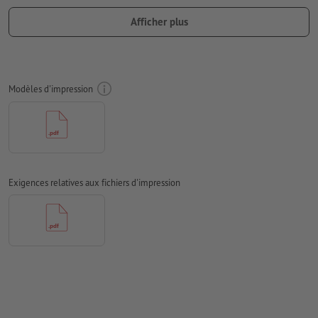
Numérotation à 6 chiffres (pas de lettres ou de caractères
Afficher plus
spéciaux) et / ou prédécoupe (plusieurs possibles)
Libre choix pour les positions de la numérotation et la
prédécoupe
Modèles d'impression
Orientation de numérotation et prédécoupe : horizontale ou
verticale
Champ de numérotation au moins 24 x 6 mm. Taille de la
police de numérotation : 12pt. Couleur de la police : noir.
La numérotation doit se situer sur un seul côté
Exigences relatives aux fichiers d'impression
Distance de la numérotation au bord min. 5 mm
Les données d’impression peuvent être créées au format
portrait ou au format paysage. Veuillez modifier vos
données d’impression en conséquence.
Résolution:
300 dpi