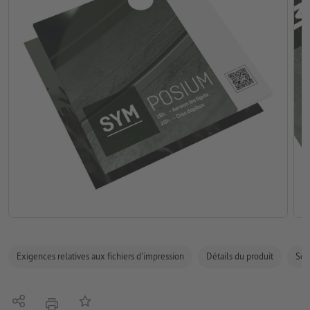
Exigences relatives aux fichiers d'impression
Détails du produit
Sécu
Partager
Ajouter à liste d'article
imprimer