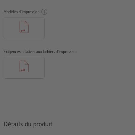
zones indiquées dans la fiche technique et dans le modèle
d’impression
Modèles d'impression
veuillez respecter les
exigences légales en matière d’emballages alimentaires
imprimés
Veuillez retirer le contour de découpe du modèle de
téléchargement avant de générer vos données d'impression.
Exigences relatives aux fichiers d'impression
Résolution:
300 dpi
Les polices de caractères
doivent être incorporées ou les textes
doivent être vectorisés
préférez l'utilisation d'une police sans serif comme par ex. Arial,
Verdana, Helvetica etc.
épaisseur de ligne : minimum 1 pt (0,4 mm)
Nous ne vérifions pas les
fautes d'orthographe et de syntaxe
Détails du produit
Nous ne vérifions pas les
réglages de surimpression