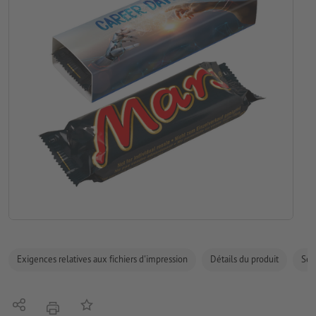
Exigences relatives aux fichiers d'impression
Détails du produit
Sécu
Partager
Ajouter à liste d'article
imprimer