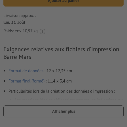
Ajouter au panier
Livraison approx. :
lun. 31 août
Poids: env.
10,97 kg
Exigences relatives aux fichiers d'impression
Barre Mars
Format de données
: 12 x 12,35 cm
Format final (fermé)
: 11,4 x 3,4 cm
Particularités lors de la création des données d'impression :
Les mentions légales obligatoires comme les indications sur
le contenu, la date de péremption et le fabricant /
Afficher plus
distributeur sont automatiquement ajoutées dans le cadre
du processus de production.
Veuillez prendre en compte les