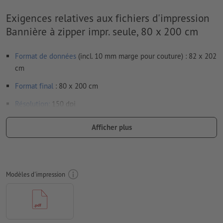
Exigences relatives aux fichiers d'impression
Bannière à zipper impr. seule, 80 x 200 cm
Format de données
(incl. 10 mm marge pour couture) : 82 x 202
cm
Format
final
: 80 x 200 cm
Résolution:
150 dpi
Prévoir 10 mm
de fond perdu
, placer les informations
Afficher plus
importantes à une distance de min. 50 mm du format final
Les polices de caractères
doivent être incorporées ou les textes
doivent être vectorisés
Modèles d'impression
Mode couleur :
CMJN, FOGRA51 (PSO Coated v3) pour les
papiers couchés
Nous ne vérifions pas les
fautes d'orthographe et de syntaxe