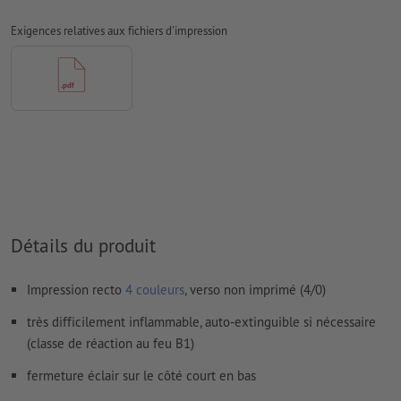
Nous ne vérifions pas les
réglages de surimpression
Exigences relatives aux fichiers d'impression
Les
commentaires
sont supprimés et ne seront ainsi pas
imprimés
Le contenu des
champs de formulaire
sera imprimé
Comment créer correctement des fichiers d'impression?
Détails du produit
Impression recto
4 couleurs
, verso non imprimé (4/0)
très difficilement inflammable, auto-extinguible si nécessaire
(classe de réaction au feu B1)
fermeture éclair sur le côté court en bas