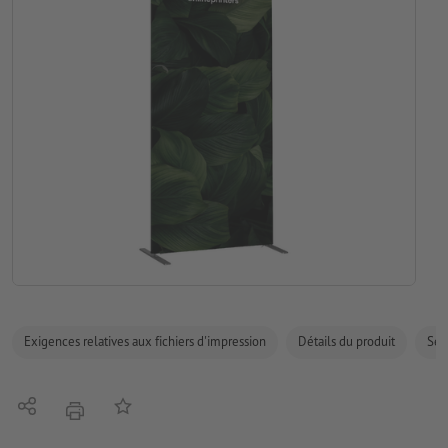
Exigences relatives aux fichiers d'impression
Détails du produit
Sécu
Partager
Ajouter à liste d'article
imprimer