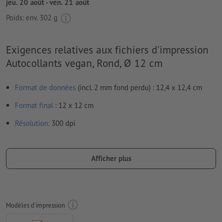
jeu. 20 août - ven. 21 août
Poids: env.
302 g
Exigences relatives aux fichiers d'impression
Autocollants vegan, Rond, Ø 12 cm
Format de données
(incl. 2 mm fond perdu) : 12,4 x 12,4 cm
Format
final
: 12 x 12 cm
Résolution:
300 dpi
Prévoir 2 mm
de fond perdu
, placer les informations
importantes à une distance de min. 4 mm du format final
Afficher plus
Les polices de caractères
doivent être incorporées ou les textes
doivent être vectorisés
Mode couleur :
CMJN, FOGRA51 (PSO Coated v3) pour les
Modèles d'impression
papiers couchés, FOGRA52 (PSO Uncoated v3 FOGRA52) pour