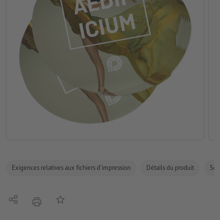
Exigences relatives aux fichiers d'impression
Détails du produit
Sécu
Partager
Ajouter à liste d'article
imprimer