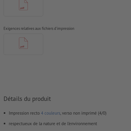
les papiers non couchés
Nous ne vérifions pas les
fautes d'orthographe et de syntaxe
Nous ne vérifions pas les
réglages de surimpression
Exigences relatives aux fichiers d'impression
Les
commentaires
sont supprimés et ne seront ainsi pas
imprimés
Le contenu des
champs de formulaire
sera imprimé
Comment créer correctement des fichiers d'impression?
Détails du produit
Impression recto
4 couleurs
, verso non imprimé (4/0)
respectueux de la nature et de l'environnement