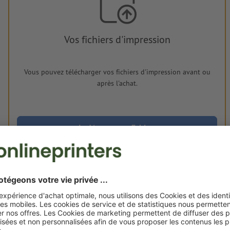
Vos fichiers d'impression
Vous pouvez télécharger vos fichiers d'impression avant ou
après l'achat.
Je dépose mes fichiers
Livraison approx. :
€ 116,37
€
mer. 19 août - jeu. 20 août
HT
20%
Poids: env.
210 g