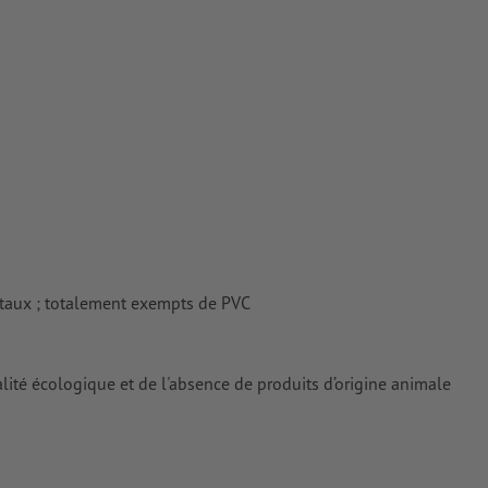
rimés
taux ; totalement exempts de PVC
alité écologique et de l'absence de produits d’origine animale