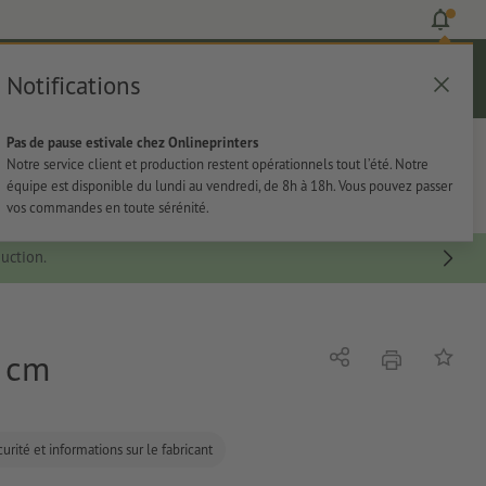
Notifications
Se connecter
Aide
Liste d'articles
Panier
Pas de pause estivale chez Onlineprinters
rie
Papeterie
Autocollants
Notre service client et production restent opérationnels tout l’été. Notre
équipe est disponible du lundi au vendredi, de 8h à 18h. Vous pouvez passer
vos commandes en toute sérénité.
uction.
0 cm
imprimer
Partager
Ajouter 
urité et informations sur le fabricant