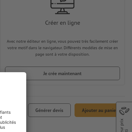
Créer en ligne
Avec notre éditeur en ligne, vous pouvez très facilement créer
votre motif dans le navigateur. Différents modèles de mise en
page sont à votre disposition.
Je crée maintenant
 139,64
Générer devis
Ajouter au panier
 TVA incl.
Meilleur prix