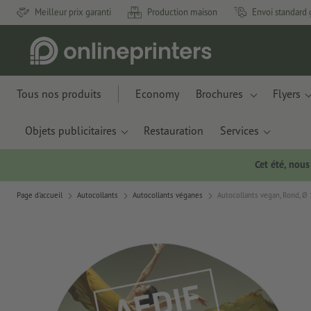
Meilleur prix garanti
Production maison
Envoi standard 
Tous nos produits
Economy
Brochures
Flyers
Objets publicitaires
Restauration
Services
Cet été, nou
Page d'accueil
Autocollants
Autocollants véganes
Autocollants vegan, Rond, Ø