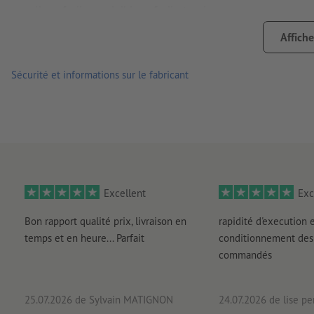
collage facile, corrigible et facile à retirer
veuillez noter qu’une utilisation quotidienne, p. ex. si l’auto
Affiche
l’usure des couleurs de l’autocollant
Sécurité et informations sur le fabricant
Remarque :
la surface accueillant l’autocollant doit être ex
ci pourraient nuire à l’adhérence du matériau. Le verni appli
Important : pour des raisons techn. de prod., impossible de 
des petits formats.
livraison : chaque autocollant est découpé
Excellent
Exc
Bon rapport qualité prix, livraison en
rapidité d'execution 
temps et en heure... Parfait
conditionnement des 
commandés
25.07.2026
de Sylvain MATIGNON
24.07.2026
de lise pe