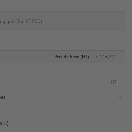
ogique (film PE ECO)
Prix de base (HT)
€
116,37
HT
ées
rd)