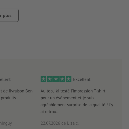
collant est collé sur un téléphone portable, peut entraîner
r plus
empte de poussière, de graisse ou d’autres contaminants. Ceux-
qué récemment doit être sec ou totalement durci.
garantir une pré-découpe du matériau support, surtout avec
ellent
Excellent
et de livraison Bon
Au top, j'ai testé l'impression T-shirt
l'in
produits
pour un évènement et je suis
intui
agréablement surprise de la qualité ! J'y
réal
ai retrou...
arriv
ninguy
22.07.2026
de Liza c.
16.0