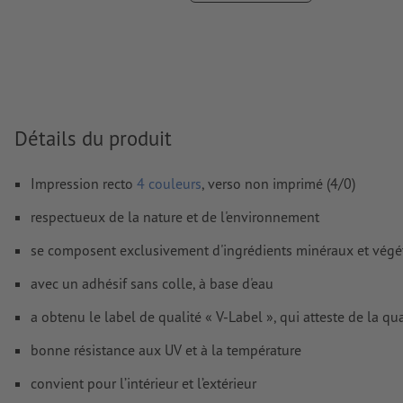
Nous ne vérifions pas les
fautes d'orthographe et de syntaxe
Nous ne vérifions pas les
réglages de surimpression
Les
commentaires
sont supprimés et ne seront ainsi pas imp
Le contenu des
champs de formulaire
sera imprimé
Détails du produit
Comment créer correctement des fichiers d'impression?
Impression recto
4 couleurs
, verso non imprimé (4/0)
respectueux de la nature et de l'environnement
se composent exclusivement d'ingrédients minéraux et végé
avec un adhésif sans colle, à base d'eau
a obtenu le label de qualité « V-Label », qui atteste de la qu
bonne résistance aux UV et à la température
convient pour l’intérieur et l’extérieur