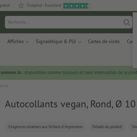
gratuit
Trustpilot - Excellent
Affiches
Signalétique & PLV
Cartes de visite
Carte
s sommes là :
disponibles comme toujours et sans interruption de la prod
 10 cm
Autocollants vegan, Rond, Ø 1
Exigences relatives aux fichiers d'impression
Détails du produit
Séc