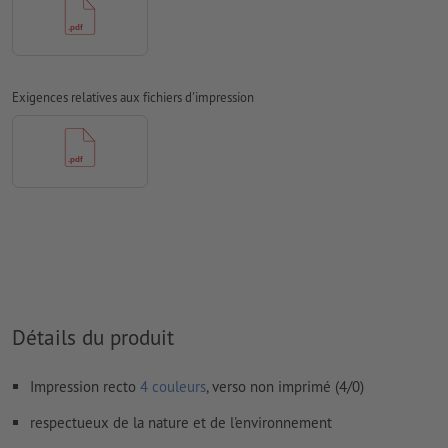
les papiers non couchés
Nous ne vérifions pas les
fautes d'orthographe et de syntaxe
Nous ne vérifions pas les
réglages de surimpression
Exigences relatives aux fichiers d'impression
Les
commentaires
sont supprimés et ne seront ainsi pas
imprimés
Le contenu des
champs de formulaire
sera imprimé
Comment créer correctement des fichiers d'impression?
Détails du produit
Impression recto
4 couleurs
, verso non imprimé (4/0)
respectueux de la nature et de l'environnement