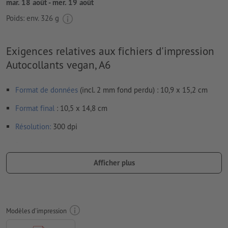
mar. 18 août - mer. 19 août
Poids: env.
326 g
Exigences relatives aux fichiers d'impression
Autocollants vegan, A6
Format de données
(incl. 2 mm fond perdu) : 10,9 x 15,2 cm
Format
final
: 10,5 x 14,8 cm
Résolution:
300 dpi
Prévoir 2 mm
de fond perdu
, placer les informations
importantes à une distance de min. 4 mm du format final
Afficher plus
Les polices de caractères
doivent être incorporées ou les textes
doivent être vectorisés
Mode couleur :
CMJN, FOGRA51 (PSO Coated v3) pour les
Modèles d'impression
papiers couchés, FOGRA52 (PSO Uncoated v3 FOGRA52) pour