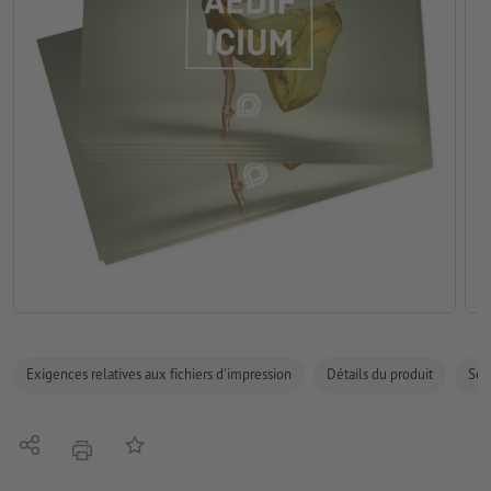
Exigences relatives aux fichiers d'impression
Détails du produit
Sécu
Partager
Ajouter à liste d'article
imprimer