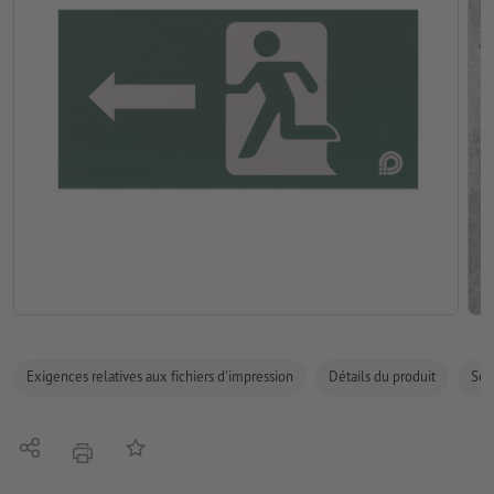
Exigences relatives aux fichiers d'impression
Détails du produit
Sécu
Partager
Ajouter à liste d'article
imprimer