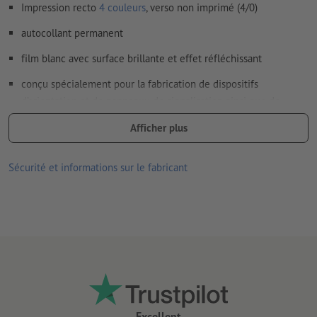
Impression recto
4 couleurs
, verso non imprimé (4/0)
autocollant permanent
film blanc avec surface brillante et effet réfléchissant
conçu spécialement pour la fabrication de dispositifs
d’orientation et de panneaux de signalisation ainsi que de
publicités réfléchissantes pour lesquelles un niveau minimum
Afficher plus
de rétroréflexion est suffisant (classe RA1, structure A,
anciennement type I)
Sécurité et informations sur le fabricant
les exigences de la norme DIN 67510 (exigences minimales
pour les produits luminescents) sont respectées
bonne résistance aux UV et aux températures
convient pour l’intérieur et l’extérieur
verso non fendu
plus un autocollant reste collé longtemps, plus il sera difficile
de le retirer
Excellent