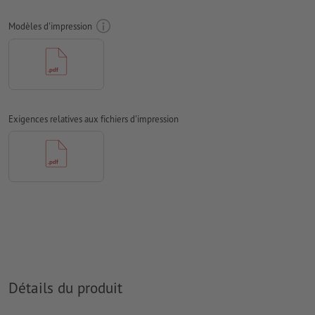
Mode couleur :
CMJN, FOGRA51 (PSO Coated v3) pour les
Modèles d'impression
papiers couchés
Nous ne vérifions pas les
fautes d'orthographe et de syntaxe
Nous ne vérifions pas les
réglages de surimpression
D’une manière générale, les
transparences
doivent être réduites
Exigences relatives aux fichiers d'impression
Les
commentaires
sont supprimés et ne seront ainsi pas
imprimés
Le contenu des
champs de formulaire
sera imprimé
Comment créer correctement des fichiers d'impression?
Détails du produit