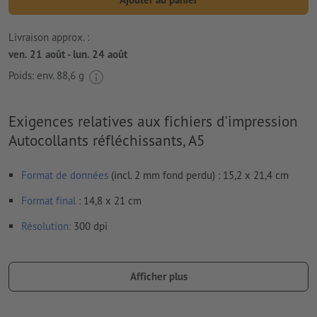
Livraison approx. :
ven. 21 août - lun. 24 août
Poids: env.
88,6 g
Exigences relatives aux fichiers d'impression
Autocollants réfléchissants, A5
Format de données
(incl. 2 mm fond perdu) : 15,2 x 21,4 cm
Format
final
: 14,8 x 21 cm
Résolution:
300 dpi
Prévoir 2 mm
de fond perdu
, placer les informations
importantes à une distance de min. 4 mm du format final
Afficher plus
Les polices de caractères
doivent être incorporées ou les textes
doivent être vectorisés