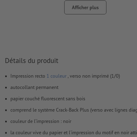
papiers non couchés
Afficher plus
Nous ne vérifions pas les
fautes d'orthographe et de syntaxe
Nous ne vérifions pas les
réglages de surimpression
Les
commentaires
sont supprimés et ne seront ainsi pas imp
Le contenu des
champs de formulaire
sera imprimé
Détails du produit
Comment créer correctement des fichiers d'impression?
Impression recto
1 couleur
, verso non imprimé (1/0)
autocollant permanent
papier couché fluorescent sans bois
comprend le système Crack-Back Plus (verso avec lignes diagon
couleur de l’impression : noir
la couleur vive du papier et l'impression du motif en noir att