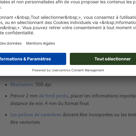
Poids: env.
94,1 g
Exigences relatives aux fichiers d'impressio
Autocollants fluo, 21 x 28 cm
Format de données
(incl. 2 mm fond perdu) : 21,4 x 28,4 cm
Format
final
: 21 x 28 cm
Résolution:
300 dpi
Prévoir 2 mm
de fond perdu
, placer les informations import
distance de min. 4 mm du format final
Les polices de caractères
doivent être incorporées ou les tex
être vectorisés
Mode couleur :
CMJN, FOGRA52 (PSO Uncoated v3 FOGRA52)