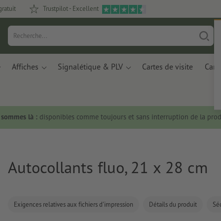
gratuit
Trustpilot - Excellent
Affiches
Signalétique & PLV
Cartes de visite
Carte
s sommes là :
disponibles comme toujours et sans interruption de la prod
Autocollants fluo, 21 x 28 cm
Exigences relatives aux fichiers d'impression
Détails du produit
Séc