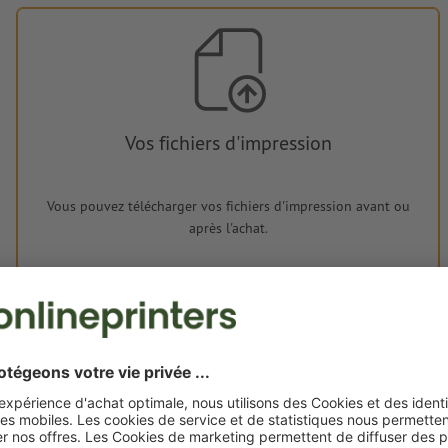
Vos fichiers d'impression
Vous pouvez télécharger vos fichiers d'impression avant ou
après l'achat.
Je dépose mes fichiers
Livraison approx. :
€ 40,92
lun. 17 août - mar. 18 août
HT
2