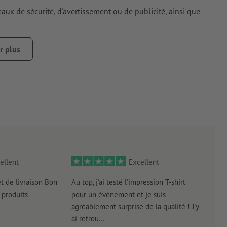
aux de sécurité, d'avertissement ou de publicité, ainsi que
 donner une idée approximative de la luminosité réelle
r plus
ellent
Excellent
et de livraison Bon
Au top, j'ai testé l'impression T-shirt
l'in
produits
pour un évènement et je suis
intui
agréablement surprise de la qualité ! J'y
réal
ai retrou...
arriv