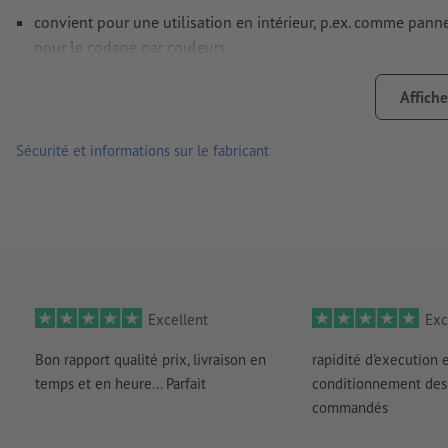
convient pour une utilisation en intérieur, p.ex. comme panne
pour le codage par couleurs
Remarque : les images du produit présentées ne peuvent que
Affiche
Sécurité et informations sur le fabricant
Excellent
Exc
Bon rapport qualité prix, livraison en
rapidité d'execution 
temps et en heure... Parfait
conditionnement des 
commandés