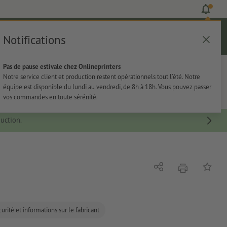
Notifications
Se connecter
Aide
Liste d'articles
Panier
Pas de pause estivale chez Onlineprinters
rie
Papeterie
Autocollants
Notre service client et production restent opérationnels tout l’été. Notre
équipe est disponible du lundi au vendredi, de 8h à 18h. Vous pouvez passer
vos commandes en toute sérénité.
uction.
imprimer
Partager
Ajouter 
urité et informations sur le fabricant