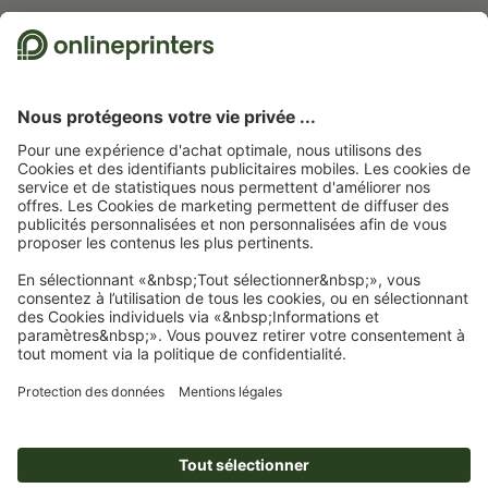
Nous utilisons Trustpilot comme prestataire indépendant pour collecter des
évaluations. Vous trouverez
ici
les mesures prises par Trustpilot pour garantir
l'authenticité des évaluations.
Page d'accueil
Autocollants
Autocollants fluo
Autocollants fluo, A6-Carré
Abonnez-vous à notre newsletter et profitez d'une remise de
15 %
À propos de nous
L'entreprise
Service
Presse
Modes de paiement