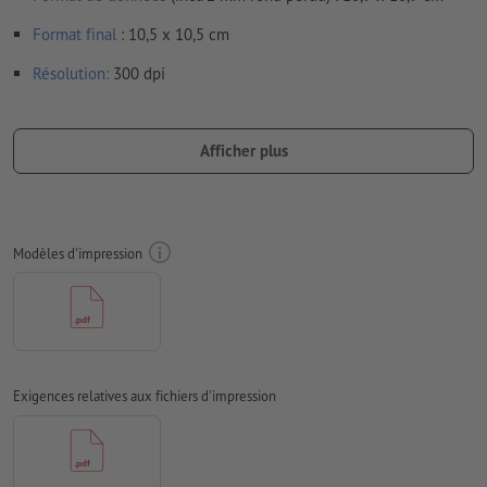
Format
final
: 10,5 x 10,5 cm
Résolution:
300 dpi
Prévoir 2 mm
de fond perdu
, placer les informations
importantes à une distance de min. 4 mm du format final
Afficher plus
Les polices de caractères
doivent être incorporées ou les textes
doivent être vectorisés
Mode couleur :
CMJN, FOGRA52 (PSO Uncoated v3 FOGRA52)
Modèles d'impression
pour les papiers non couchés
Nous ne vérifions pas les
fautes d'orthographe et de syntaxe
Nous ne vérifions pas les
réglages de surimpression
Les
commentaires
sont supprimés et ne seront ainsi pas
Exigences relatives aux fichiers d'impression
imprimés
Le contenu des
champs de formulaire
sera imprimé