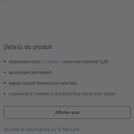
Comment créer correctement des fichiers d'impression?
Détails du produit
Impression recto
1 couleur
, verso non imprimé (1/0)
autocollant permanent
papier couché fluorescent sans bois
comprend le système Crack-Back Plus (verso avec lignes
diagonales et rainurées) pour faciliter le retrait des autocollants
couleur de l’impression : noir
Afficher plus
la couleur vive du papier et l'impression du motif en noir
Sécurité et informations sur le fabricant
attirent tous les regards