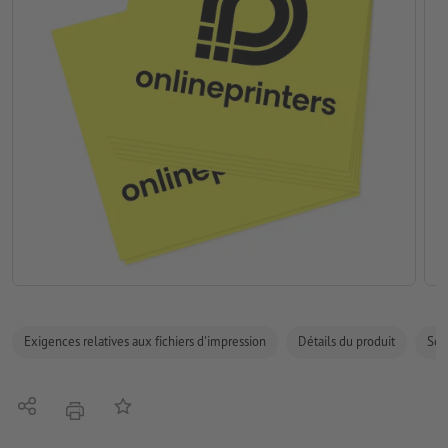
Exigences relatives aux fichiers d'impression
Détails du produit
Sécu
Partager
Ajouter à liste d'article
imprimer