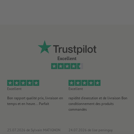
convient pour une utilisation en intérieur, p.ex. comme
panneaux de sécurité, d'avertissement ou de publicité, ainsi que
pour le codage par couleurs
Remarque : les images du produit présentées ne peuvent que
donner une idée approximative de la luminosité réelle
Excellent
Excellent
Excellent
Ex
Bon rapport qualité prix, livraison en
rapidité d'execution et de livraison Bon
Au 
temps et en heure... Parfait
conditionnement des produits
po
commandés
ag
J'y
25.07.2026
de Sylvain MATIGNON
24.07.2026
de lise peninguy
22