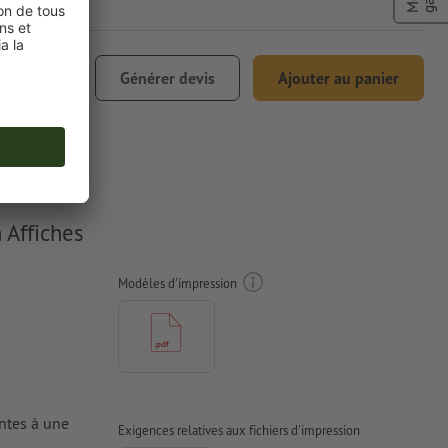
€ 69,60
Générer devis
Ajouter au panier
0% TVA incl.
 Affiches
Modèles d'impression
antes à une
Exigences relatives aux fichiers d'impression