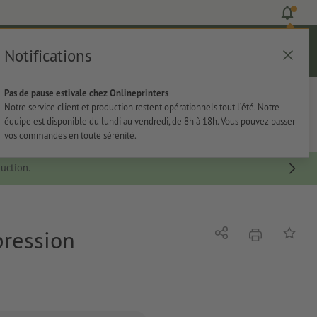
Notifications
Se connecter
Aide
Liste d'articles
Panier
Pas de pause estivale chez Onlineprinters
rie
Papeterie
Autocollants
Notre service client et production restent opérationnels tout l’été. Notre
équipe est disponible du lundi au vendredi, de 8h à 18h. Vous pouvez passer
vos commandes en toute sérénité.
uction.
pression
imprimer
Partager
Ajouter 