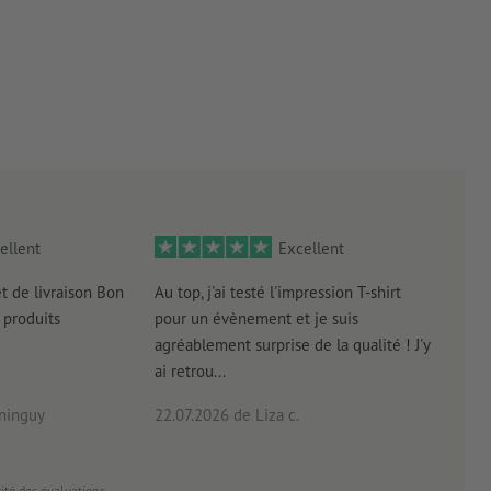
ellent
Excellent
et de livraison Bon
Au top, j'ai testé l'impression T-shirt
l'in
produits
pour un évènement et je suis
intui
agréablement surprise de la qualité ! J'y
réal
ai retrou...
arriv
ninguy
22.07.2026
de Liza c.
16.0
cité des évaluations.