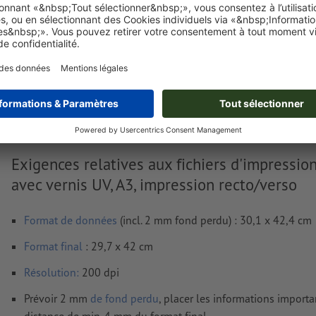
Livraison approx. :
€ 58,00
mer. 19 août - jeu. 20 août
HT
2
Poids: env.
467,75 g
Exigences relatives aux fichiers d'impression
avec vernis UV, A3, impression recto/verso
Format de données
(incl. 2 mm fond perdu) : 30,1 x 42,4 cm
Format
final
: 29,7 x 42 cm
Résolution:
200 dpi
Prévoir 2 mm
de fond perdu
, placer les informations import