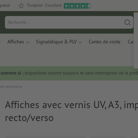
gratuit
Trustpilot - Excellent
Affiches
Signalétique & PLV
Cartes de visite
Carte
s sommes là :
disponibles comme toujours et sans interruption de la prod
sion recto/verso
Affiches avec vernis UV, A3, im
recto/verso