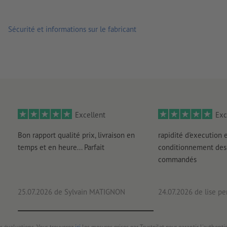
Sécurité et informations sur le fabricant
Excellent
Exc
Bon rapport qualité prix, livraison en
rapidité d'execution 
temps et en heure... Parfait
conditionnement des 
commandés
25.07.2026
de Sylvain MATIGNON
24.07.2026
de lise pe
s évaluations. Vous trouverez
ici
les mesures prises par Trustpilot pour garantir l'authenti