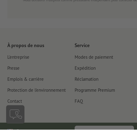
À propos de nous
Service
L'entreprise
Modes de paiement
Presse
Expédition
Emplois & carrière
Réclamation
Protection de l'environnement
Programme Premium
Contact
FAQ
France
Rétractation du contrat