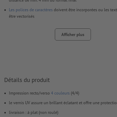
distance de min. 4 mm du format final
Les polices de caractères
doivent être incorporées ou les tex
être vectorisés
Mode couleur :
CMJN, FOGRA51 (PSO Coated v3) pour les pap
FOGRA52 (PSO Uncoated v3 FOGRA52) pour les papiers non
Afficher plus
Nous ne vérifions pas les
fautes d'orthographe et de syntaxe
Nous ne vérifions pas les
réglages de surimpression
Les
commentaires
sont supprimés et ne seront ainsi pas imp
Le contenu des
champs de formulaire
sera imprimé
Détails du produit
Comment créer correctement des fichiers d'impression?
Impression recto/verso
4 couleurs
(4/4)
le vernis UV assure un brillant éclatant et offre une protect
livraison : à plat (non roulé)