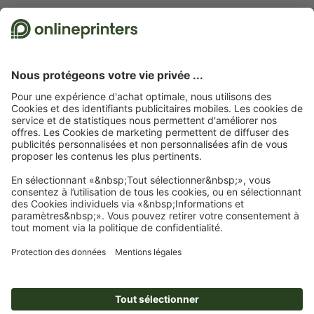
Nous utilisons Trustpilot comme prestataire indépendant pour collecter des
évaluations. Vous trouverez
ici
les mesures prises par Trustpilot pour garantir
l'authenticité des évaluations.
Page d'accueil
Affiches
Affiches/Plots (petit tirage)
Affiches abribus dos bleu,
30 x 40 cm
Abonnez-vous à notre newsletter et profitez d'une remise de
15 %
À propos de nous
L'entreprise
Service
Presse
Modes de paiement