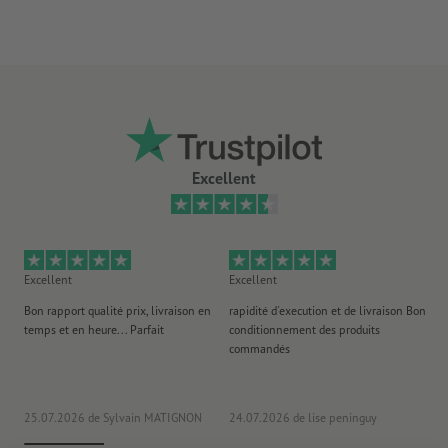
tout à fait adapté à l’encollage humide (ne doit cependant
pas être trempé)
Trouvez l’inspiration avec des images gratuites – vous trouverez
ici
des informations sur les banques d’images gratuites
livraison : à plat (non roulé)
Excellent
Excellent
Excellent
Ex
Bon rapport qualité prix, livraison en
rapidité d'execution et de livraison Bon
Au 
temps et en heure... Parfait
conditionnement des produits
po
commandés
ag
J'y
25.07.2026
de Sylvain MATIGNON
24.07.2026
de lise peninguy
22