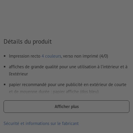
Comment créer correctement des fichiers d'impression?
Détails du produit
Impression recto
4 couleurs
, verso non imprimé (4/0)
affiches de grande qualité pour une utilisation à l’intérieur et à
l’extérieur
papier recommandé pour une publicité en extérieur de courte
et de moyenne durée : papier affiche (dos bleu)
les gouttes de pluie et les autres liquides perlent sur la
Afficher plus
surface du papier
le verso bleu est peu translucide, ce qui empêche les
Sécurité et informations sur le fabricant
affiches collées en dessous de se voir par transparence