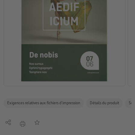
Exigences relatives aux fichiers d'impression
Détails du produit
Sécu
Partager
Ajouter à liste d'article
imprimer