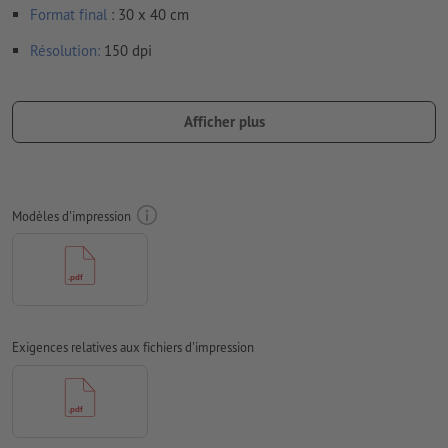
Format
final
: 30 x 40 cm
Résolution:
150 dpi
Prévoir 2 mm
de fond perdu
, placer les informations
importantes à une distance de min. 4 mm du format final
Afficher plus
Les polices de caractères
doivent être incorporées ou les textes
doivent être vectorisés
Mode couleur :
CMJN, FOGRA51 (PSO Coated v3) pour les
Modèles d'impression
papiers couchés, FOGRA52 (PSO Uncoated v3 FOGRA52) pour
les papiers non couchés
Nous ne vérifions pas les
fautes d'orthographe et de syntaxe
Nous ne vérifions pas les
réglages de surimpression
Exigences relatives aux fichiers d'impression
Les
commentaires
sont supprimés et ne seront ainsi pas
imprimés
Le contenu des
champs de formulaire
sera imprimé