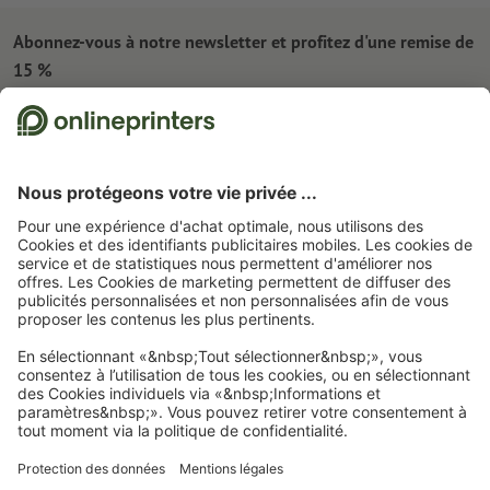
Abonnez-vous à notre newsletter et profitez d'une remise de
15 %
À propos de nous
L'entreprise
Service
Presse
Modes de paiement
Blog
Emplois & carrière
Expédition
Tutoriels Photoshop
Modes de paiement
Protection de l'environnement
Réclamation
Tutoriels InDesign
Virement
Contact
France
Programme Premium
Outils & Fonts gratuits
FAQ
Marketing & Insights
Rétractation du contrat