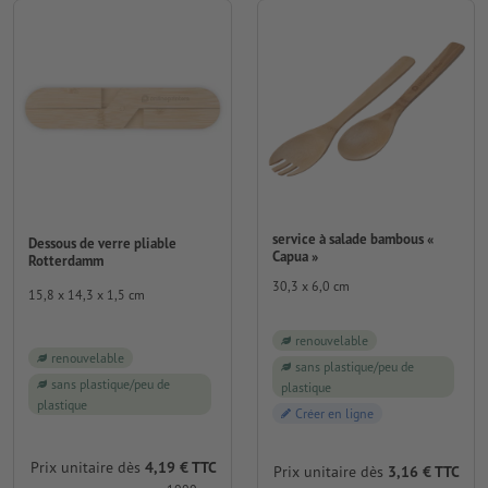
service à salade bambous «
Dessous de verre pliable
Capua »
Rotterdamm
30,3 x 6,0 cm
15,8 x 14,3 x 1,5 cm
renouvelable
renouvelable
sans plastique/peu de
sans plastique/peu de
plastique
plastique
Créer en ligne
Prix unitaire dès
4,19 € TTC
Prix unitaire dès
3,16 € TTC