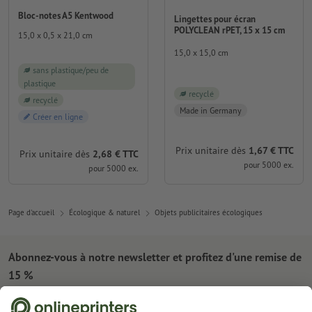
Bloc-notes A5 Kentwood
Lingettes pour écran
POLYCLEAN rPET, 15 x 15 cm
15,0 x 0,5 x 21,0 cm
15,0 x 15,0 cm
sans plastique/peu de
plastique
recyclé
recyclé
Made in Germany
Créer en ligne
Prix unitaire dès
1,67 € TTC
Prix unitaire dès
2,68 € TTC
pour 5000 ex.
pour 5000 ex.
Page d'accueil
Écologique & naturel
Objets publicitaires écologiques
Abonnez-vous à notre newsletter et profitez d'une remise de
15 %