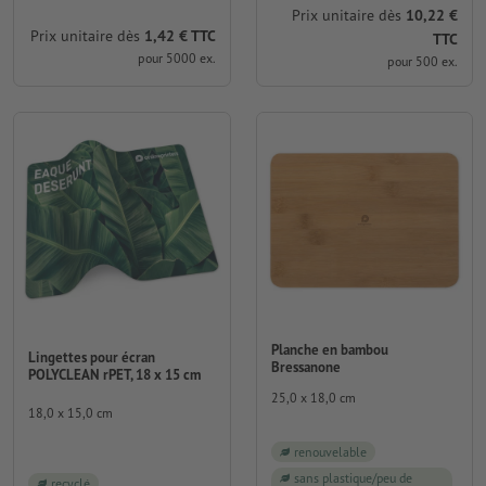
Prix unitaire dès
10,22 €
Prix unitaire dès
1,42 € TTC
TTC
pour 5000 ex.
pour 500 ex.
Planche en bambou
Lingettes pour écran
Bressanone
POLYCLEAN rPET, 18 x 15 cm
25,0 x 18,0 cm
18,0 x 15,0 cm
renouvelable
sans plastique/peu de
recyclé