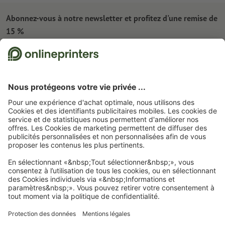
Abonnez-vous à notre newsletter et profitez d'une remise de
15 %
À propos de nous
L'entreprise
Service
Presse
Modes de paiement
Blog
Emplois & carrière
Expédition
Tutoriels Photoshop
Modes de paiement
Protection de l'environnement
Réclamation
Tutoriels InDesign
Virement
Contact
France
Programme Premium
Outils & Fonts gratuits
FAQ
Marketing & Insights
Rétractation du contrat