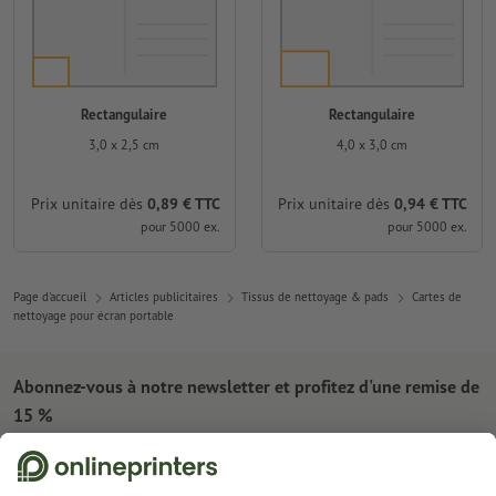
Rectangulaire
Rectangulaire
3,0 x 2,5 cm
4,0 x 3,0 cm
Prix unitaire dès
0,89 € TTC
Prix unitaire dès
0,94 € TTC
pour 5000 ex.
pour 5000 ex.
Page d'accueil
Articles publicitaires
Tissus de nettoyage & pads
Cartes de
nettoyage pour écran portable
Abonnez-vous à notre newsletter et profitez d'une remise de
15 %