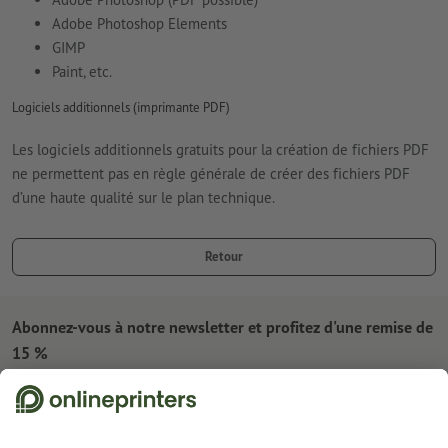
Adobe Photoshop Elements
GIMP
Paint, etc.
Logiciels additionnels (imprimante PDF)
Les logiciels additionnels gratuits pour la création de fichiers PDF
ne permettent pas en règle générale de créer des fichiers PDF
d’une haute qualité sur le plan technique.
Retour
Abonnez-vous à notre newsletter et profitez d'une remise de
15 %