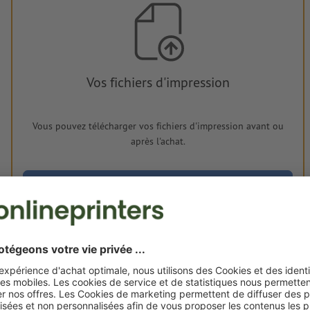
Vos fichiers d'impression
Vous pouvez télécharger vos fichiers d'impression avant ou
après l'achat.
Je dépose mes fichiers
Livraison approx. :
€ 76,24
lun. 24 août - mar. 25 août
HT
2
Poids: env.
27,2 g