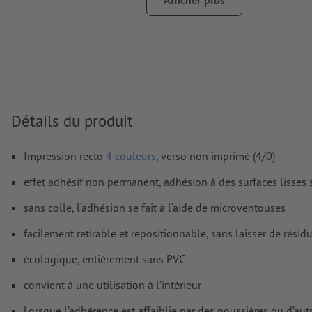
Afficher plus
Nous ne vérifions pas les
fautes d'orthographe et de syntaxe
Nous ne vérifions pas les
réglages de surimpression
D’une manière générale, les
transparences
doivent être rédui
Les
commentaires
sont supprimés et ne seront ainsi pas imp
Le contenu des
champs de formulaire
sera imprimé
Détails du produit
Comment créer correctement des fichiers d'impression?
Impression recto
4 couleurs
, verso non imprimé (4/0)
effet adhésif non permanent, adhésion à des surfaces lisses 
sans colle, l’adhésion se fait à l’aide de microventouses
facilement retirable et repositionnable, sans laisser de résid
écologique, entièrement sans PVC
convient à une utilisation à l’intérieur
Lorsque l’adhérence est affaiblie par des poussières ou d’au