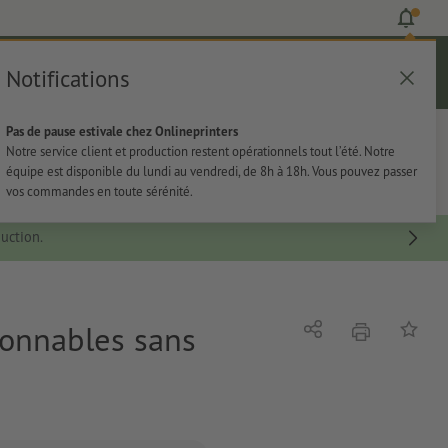
Notifications
Se connecter
Aide
Liste d'articles
Panier
Pas de pause estivale chez Onlineprinters
rie
Papeterie
Autocollants
Notre service client et production restent opérationnels tout l’été. Notre
équipe est disponible du lundi au vendredi, de 8h à 18h. Vous pouvez passer
vos commandes en toute sérénité.
uction.
ionnables sans
imprimer
Partager
Ajouter 