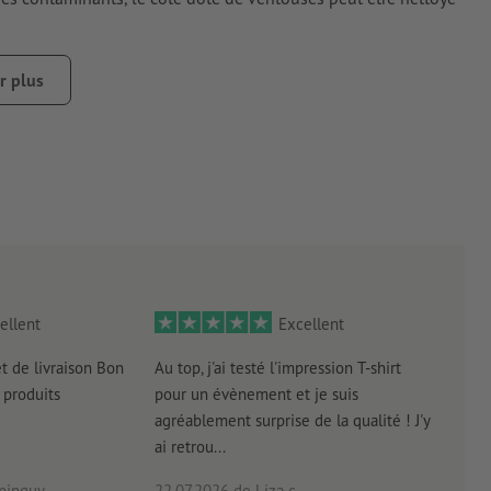
r plus
empte de poussière, de graisse ou d’autres contaminants. Ceux-
qué récemment doit être sec ou totalement durci.
ellent
Excellent
et de livraison Bon
Au top, j'ai testé l'impression T-shirt
l'in
produits
pour un évènement et je suis
intui
agréablement surprise de la qualité ! J'y
réal
ai retrou...
arriv
ninguy
22.07.2026
de Liza c.
16.0