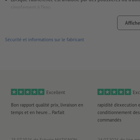
simplement à l’eau.
verso non fendu
Affiche
Remarque :
la surface accueillant l’autocollant doit être ex
ci pourraient nuire à l’adhérence du matériau. Le verni appli
Sécurité et informations sur le fabricant
livraison : autocollants regroupés sur feuille
Excellent
Exc
Bon rapport qualité prix, livraison en
rapidité d'execution 
temps et en heure... Parfait
conditionnement des 
commandés
25.07.2026
de Sylvain MATIGNON
24.07.2026
de lise pe