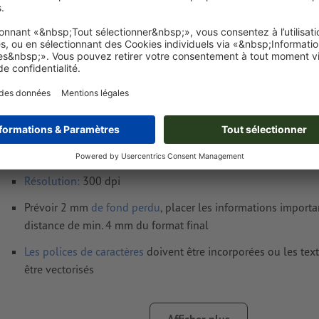
Exigences relatives aux fichiers d'impressio
YUPOTAKO® - Adhésifs repositionnables sans
Format de données
(incl. 2 mm fond perdu) : 10,9 x 15,2 cm
Format
final
: 10,5 x 14,8 cm
Résolution:
300 dpi
Prévoir 2 mm
de fond perdu
, placer les informations import
distance de min. 4 mm du format final
Les polices de caractères
doivent être incorporées ou les tex
être vectorisés
Mode couleur :
CMJN, FOGRA51 (PSO Coated v3) pour les pa