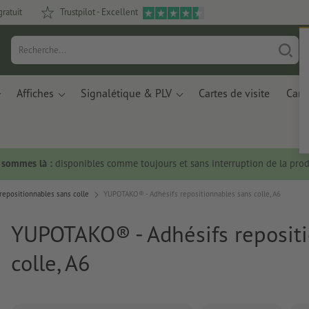
gratuit
Trustpilot - Excellent
Affiches
Signalétique & PLV
Cartes de visite
Carte
s sommes là :
disponibles comme toujours et sans interruption de la prod
epositionnables sans colle
YUPOTAKO® - Adhésifs repositionnables sans colle, A6
YUPOTAKO® - Adhésifs reposit
colle, A6