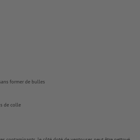
tes
rimés
sans former de bulles
us de colle
tres contaminants, le côté doté de ventouses peut être nettoyé