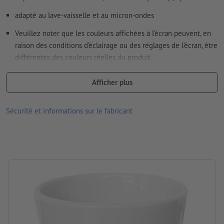
adapté au lave-vaisselle et au micron-ondes
Veuillez noter que les couleurs affichées à l’écran peuvent, en
raison des conditions d’éclairage ou des réglages de l’écran, être
différentes des couleurs réelles du produit.
dimensions : 9,8 x ø 9,3 cm
Afficher plus
Matériau : Céramique
Sécurité et informations sur le fabricant
Emballage: carton
Contenance: 330 ml
Traitement: sublimation
Emplacement de marquage: autour