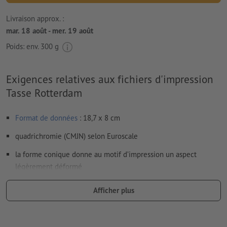
Livraison approx. :
mar. 18 août - mer. 19 août
Poids: env.
300 g
Exigences relatives aux fichiers d'impression
Tasse Rotterdam
Format de données
: 18,7 x 8 cm
quadrichromie (CMJN) selon Euroscale
la forme conique donne au motif d’impression un aspect
légèrement déformé
Résolution:
300 dpi
Afficher plus
Les polices de caractères
doivent être incorporées ou les textes
doivent être vectorisés