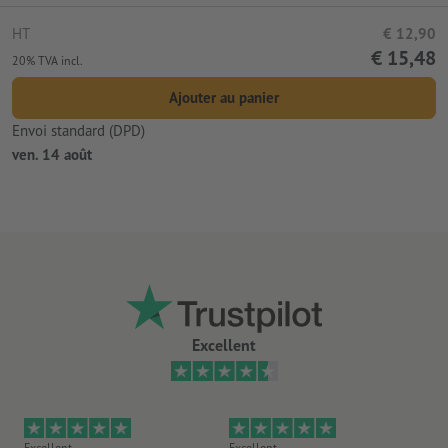
HT
€ 12,90
€ 15,48
20% TVA incl.
Ajouter au panier
Envoi standard (DPD)
ven. 14 août
Excellent
Excellent
Excellent
Ex