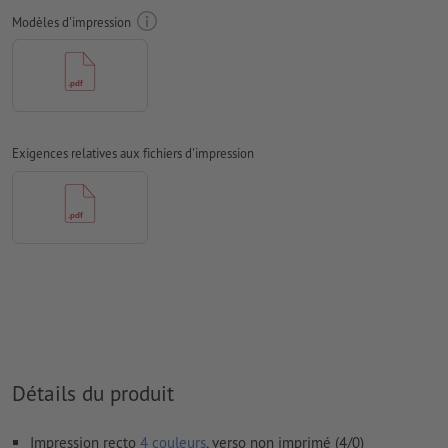
Nous ne vérifions pas les
fautes d'orthographe et de syntaxe
Modèles d'impression
Nous ne vérifions pas les
réglages de surimpression
Les
commentaires
sont supprimés et ne seront ainsi pas
imprimés
Le contenu des
champs de formulaire
sera imprimé
Exigences relatives aux fichiers d'impression
Comment créer correctement des fichiers d'impression?
Détails du produit
Impression recto
4 couleurs
, verso non imprimé (4/0)