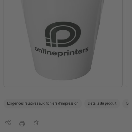
Exigences relatives aux fichiers d'impression
Détails du produit
Com
Partager
Ajouter à liste d'article
imprimer