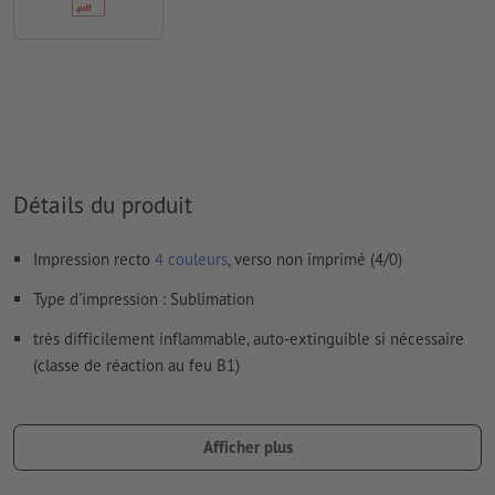
Comment créer correctement des fichiers d'impression?
Détails du produit
Impression recto
4 couleurs
, verso non imprimé (4/0)
Type d'impression : Sublimation
très difficilement inflammable, auto-extinguible si nécessaire
(classe de réaction au feu B1)
Grâce à la thermofixation, votre drapeau est particulièrement
résistant, lavable, et repassable
Afficher plus
Veuillez noter que les dimensions indiquées correspondent à