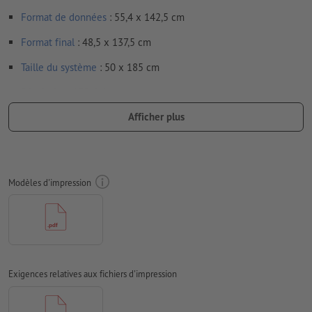
Format de données
: 55,4 x 142,5 cm
Format
final
: 48,5 x 137,5 cm
Taille du système
: 50 x 185 cm
Résolution:
150 dpi
Afficher plus
Les polices de caractères
doivent être incorporées ou les textes
doivent être vectorisés
Mode couleur :
CMJN, FOGRA51 (PSO Coated v3)
Modèles d'impression
Nous ne vérifions pas les
fautes d'orthographe et de syntaxe
Nous ne vérifions pas les
réglages de surimpression
Les
commentaires
sont supprimés et ne seront ainsi pas
imprimés
Exigences relatives aux fichiers d'impression
Le contenu des
champs de formulaire
sera imprimé