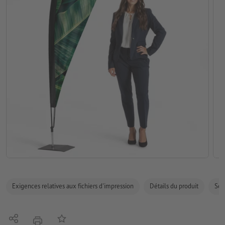
Exigences relatives aux fichiers d'impression
Détails du produit
Sécu
Partager
Ajouter à liste d'article
imprimer