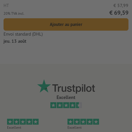
HT
€ 57,99
€ 69,59
20% TVA incl.
Ajouter au panier
Envoi standard (DHL)
jeu. 13 août
Excellent
Excellent
Excellent
Ex