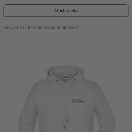
Coutures latérales à l’avant, poche kangourou
Afficher plus
Manchettes avec élasthanne
Repassage à une température maximale de 110°C. Ne pas
Sécurité et informations sur le fabricant
employer un fer à repasser à vapeur!
Ne pas blanchir
Ne pas nettoyer à sec
Ne pas sécher en tambour
disponibles en différentes tailles et couleurs
Lavable à 30 °C maximum. Retourner le textile avant le levage
pour que le motif imprimé se trouve sur l’intérieur.
Grammage : 300 g/m²
marque: J&N
Traitement: Transfert sérigraphique