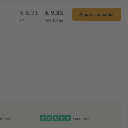
€ 8,21
€ 9,85
Ajouter au panier
HT
20% TVA incl.
ellent
Excellent