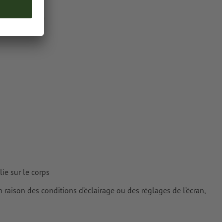
Pantone 877 C)
plat « gold »
une fois
cteurs ; les
ur les
ie sur le corps
n raison des conditions d’éclairage ou des réglages de l’écran,