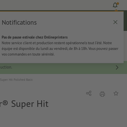
Notifications
Se connecter
Aide
Liste d'articles
Panier
Pas de pause estivale chez Onlineprinters
rie
Papeterie
Autocollants
Notre service client et production restent opérationnels tout l’été. Notre
équipe est disponible du lundi au vendredi, de 8h à 18h. Vous pouvez passer
vos commandes en toute sérénité.
uction.
 Super Hit Polished Basic
imprimer
Partager
Ajouter 
or® Super Hit