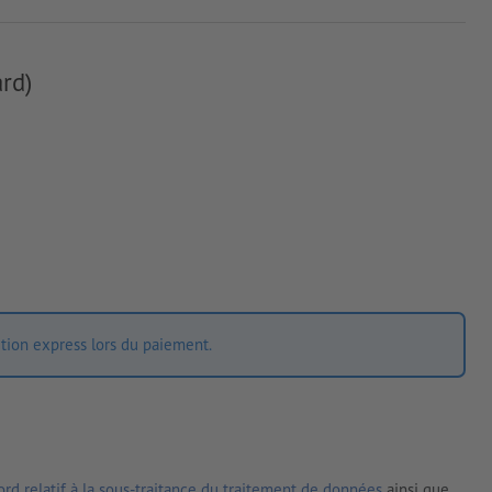
rd)
ition express lors du paiement.
rd relatif à la sous-traitance du traitement de données
ainsi que