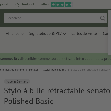
gratuit
Trustpilot - Excellent
Affiches
Signalétique & PLV
Cartes de visite
Carte
s sommes là :
disponibles comme toujours et sans interruption de la prod
 bille haut de gamme
Senator
Stylos publicitaires
Stylo à bille rétractable senator®
Made in Germany
Stylo à bille rétractable senat
Polished Basic