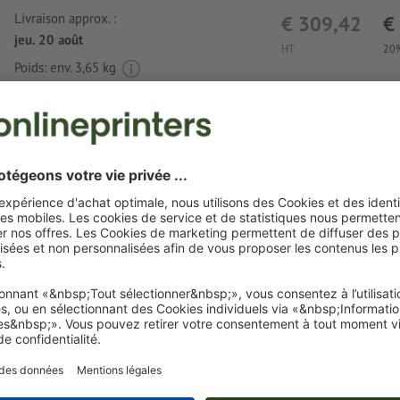
Livraison approx. :
€ 309,42
€
jeu. 20 août
HT
20%
Poids: env.
3,65 kg
Exigences relatives aux fichiers d'impression
bille rétractable senator® Super Hit Polishe
Format de données
: 3,5 x 0,7 cm
Une ou deux
couleurs spéciales
peuvent être sélectionnées
couleurs de motif.
Nommez les champs de couleurs avec la couleur cible de 
couleur Pantone FORMULA GUIDE Solid Coated (p. ex. « 
C »).
Les couleurs métalliques et fluo ne sont pas possibles.