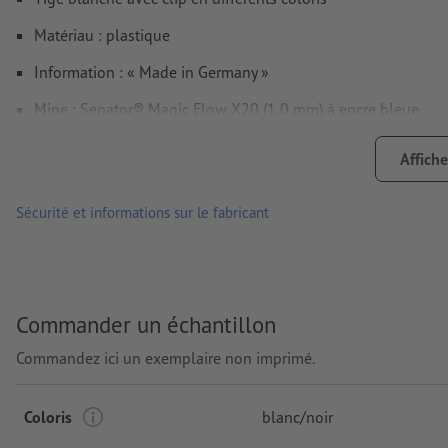
Matériau : plastique
Information : « Made in Germany »
Mine : Senator® Magic Flow X20 (1,0 mm) à encre bleue
dimensions : 14,5 x ø 1,1 cm
Affiche
marque: senator®
Sécurité et informations sur le fabricant
Emballage: pas d’emballage individuel
Traitement: Sérigraphie
Emplacement de marquage: sur le clip
Commander un échantillon
Commandez ici un exemplaire non imprimé.
Coloris
blanc/noir